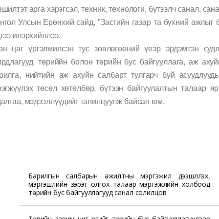
вшилтэт арга хэрэгсэл, техник, технологи, бүтээлч санал, са
нгол Улсын Ерөнхий сайд, "Засгийн газар та бүхний ажлыг 
дгээ илэрхийллээ.
өн цаг үргэлжилсэн тус зөвлөгөөний үеэр эрдэмтэн судл
ирдлагууд, төриййн болон төрийн бус байгууллага, аж аху
рилга, нийтийн аж ахуйн салбарт тулгарч буй асуудлууд
рэгжүүлэх төсөл хөтөлбөр, бүтээн байгуулалтын талаар яр
далгаа, мэдээллүүдийг танилцуулж байсан юм.
Барилгын салбарын ажилтны мэргэжил дээшлүүлэх,
мэргэшлийн зэрэг олгох талаар мэргэжлийн холбоод
төрийн бус байгууллагууд санал солилцов
Төрийн зарим чиг үүргийг төрийн бус байгууллагуудаар