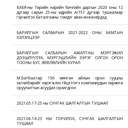
БХБЯ-ны Төрийн нарийн бичгийн даргын 2020 оны 12
дугаар сарын 25-ны өдрийн А/151 дугаар тушаалаар
гэрчилгээ баталгааны тэмдэг авах инженерүүдэд
БАРИЛГЫН САЛБАРЫН 2021-2022 ОНЫ ХАМТЫН
ХЭЛЭЛЦЭЭР
БАРИЛГЫН САЛБАРЫН АЖИЛТНЫ МЭРГЭЖИЛ
ДЭЭШЛҮҮЛЭХ, МЭРГЭШЛИЙН ЗЭРЭГ ОЛГОХ ОРОН
ТООНЫ БУС ЗӨВЛӨЛИЙН ХУРАЛ
М.Батбаатар: 150 мянган айлын орон сууцны
хөтөлбөрийг хэрэгжүүлэх гүйцэтгэгч компаниудын хөрөнгө
оруулалтын асуудал орхигдсон
2021.05.17-25 ны СУНГАХ ШАЛГАЛТЫН ТУШААЛ
2021.06.14-23 НЫ ГОРИЛОХ, СУНГАХ ШАЛГАЛТЫН
ТУШААЛ