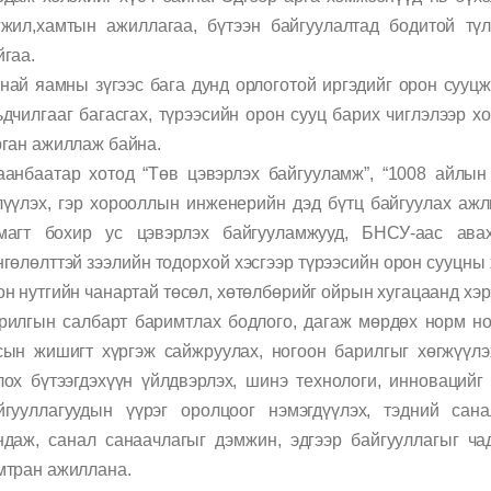
гжил,хамтын ажиллагаа, бүтээн байгуулалтад бодитой түл
йгаа.
най яамны зүгээс бага дунд орлоготой иргэдийг орон сууцж
ьдчилгааг багасгах, түрээсийн орон сууц барих чиглэлээр х
рган ажиллаж байна.
аанбаатар хотод “Төв цэвэрлэх байгууламж”, “1008 айлын
лүүлэх, гэр хорооллын инженерийн дэд бүтц байгуулах ажл
магт бохир ус цэвэрлэх байгууламжууд, БНСУ-аас ав
нгөлөлттэй зээлийн тодорхой хэсгээр түрээсийн орон сууцны 
он нутгийн чанартай төсөл, хөтөлбөрийг ойрын хугацаанд хэр
рилгын салбарт баримтлах бодлого, дагаж мөрдөх норм но
сын жишигт хүргэж сайжруулах, ногоон барилгыг хөгжүүлэ
лох бүтээгдэхүүн үйлдвэрлэх, шинэ технологи, инновацийг
йгууллагуудын үүрэг оролцоог нэмэгдүүлэх, тэдний сан
ндаж, санал санаачлагыг дэмжин, эдгээр байгууллагыг ч
мтран ажиллана.