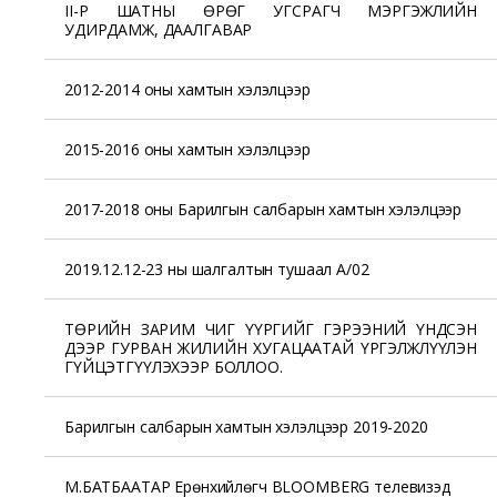
II-Р ШАТНЫ ӨРӨГ УГСРАГЧ МЭРГЭЖЛИЙН
УДИРДАМЖ, ДААЛГАВАР
2012-2014 оны хамтын хэлэлцээр
2015-2016 оны хамтын хэлэлцээр
2017-2018 оны Барилгын салбарын хамтын хэлэлцээр
2019.12.12-23 ны шалгалтын тушаал А/02
ТӨРИЙН ЗАРИМ ЧИГ ҮҮРГИЙГ ГЭРЭЭНИЙ ҮНДСЭН
ДЭЭР ГУРВАН ЖИЛИЙН ХУГАЦААТАЙ ҮРГЭЛЖЛҮҮЛЭН
ГҮЙЦЭТГҮҮЛЭХЭЭР БОЛЛОО.
Барилгын салбарын хамтын хэлэлцээр 2019-2020
М.БАТБААТАР Ерөнхийлөгч BLOOMBERG телевизэд