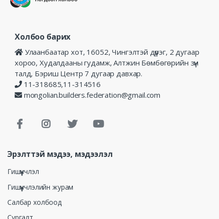
Холбоо барих
Улаанбаатар хот, 16052, Чингэлтэй дүүрэг, 2 дугаар
хороо, Худалдааны гудамж, Алтжин Бөмбөгөрийн зүүн
талд, Бэриш Центр 7 дугаар давхар.
11-318685,11-314516
mongolian.builders.federation@gmail.com
Эрэлттэй мэдээ, мэдээлэл
Гишүүнчлэл
Гишүүнчлэлийн журам
Салбар холбоод
Сургалт