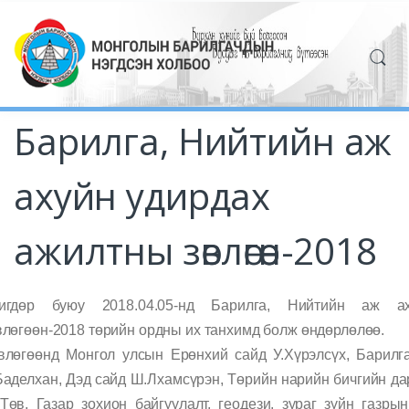
Барилга, Нийтийн аж
ахуйн удирдах
ажилтны зөвлөгөөн-2018
игдөр буюу 2018.04.05-нд Барилга, Нийтийн аж а
влөгөөн-2018 төрийн ордны их танхимд болж өндөрлөлөө.
влөгөөнд Монгол улсын Ерөнхий сайд У.Хүрэлсүх, Барилга
Баделхан, Дэд сайд Ш.Лхамсүрэн, Төрийн нарийн бичгийн да
Төв, Газар зохион байгуулалт, геодези, зураг зүйн газры