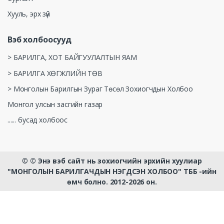
Хууль, эрх зүй
Вэб холбоосууд
> БАРИЛГА, ХОТ БАЙГУУЛАЛТЫН ЯАМ
> БАРИЛГА ХӨГЖЛИЙН ТӨВ
> Монголын Барилгын Зураг Төсөл Зохиогчдын Холбоо
Монгол улсын засгийн газар
...... бусад холбоос
©
© Энэ вэб сайт нь зохиогчийн эрхийн хуулиар
"МОНГОЛЫН БАРИЛГАЧДЫН НЭГДСЭН ХОЛБОО" ТББ -ийн
өмч болно. 2012-2026 он.