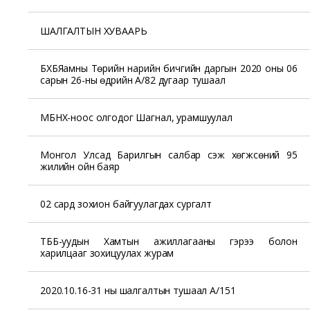
ШАЛГАЛТЫН ХУВААРЬ
БХБЯамны Төрийн нарийн бичгийн даргын 2020 оны 06
сарын 26-ны өдрийн А/82 дугаар тушаал
МБНХ-ноос олгодог Шагнал, урамшуулал
Монгол Улсад Барилгын салбар үүсэж хөгжсөний 95
жилийн ойн баяр
02 сард зохион байгуулагдах сургалт
ТББ-уудын Хамтын ажиллагааны гэрээ болон
харилцааг зохицуулах журам
2020.10.16-31 ны шалгалтын тушаал А/151