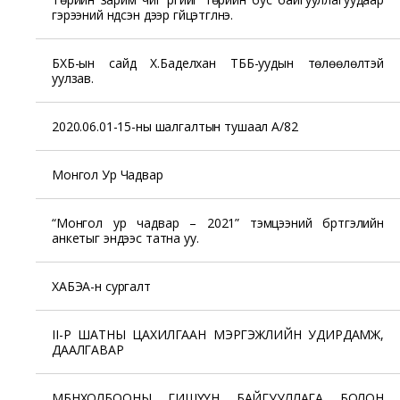
гэрээний үндсэн дээр гүйцэтгүүлнэ.
БХБ-ын сайд Х.Баделхан ТББ-уудын төлөөлөлтэй
уулзав.
2020.06.01-15-ны шалгалтын тушаал А/82
Монгол Ур Чадвар
“Монгол ур чадвар – 2021” тэмцээний бүртгэлийн
анкетыг эндээс татна уу.
ХАБЭА-н сургалт
II-Р ШАТНЫ ЦАХИЛГААН МЭРГЭЖЛИЙН УДИРДАМЖ,
ДААЛГАВАР
МБНХОЛБООНЫ ГИШҮҮН БАЙГУУЛЛАГА БОЛОН