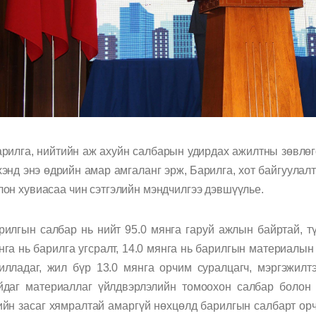
арилга, нийтийн аж ахуйн салбарын удирдах ажилтны зөвлөг
хэнд энэ өдрийн амар амгаланг эрж, Барилга, хот байгуула
лон хувиасаа чин сэтгэлийн мэндчилгээ дэвшүүлье.
рилгын салбар нь нийт 95.0 мянга гаруй ажлын байртай, т
нга нь барилга угсралт, 14.0 мянга нь барилгын материалын
илладаг, жил бүр 13.0 мянга орчим суралцагч, мэргэжилт
йдаг материаллаг үйлдвэрлэлийн томоохон салбар болон
ийн засаг хямралтай амаргүй нөхцөлд барилгын салбарт орч