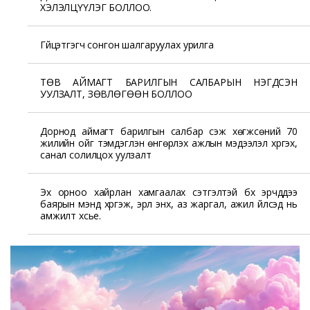
ХЭЛЭЛЦҮҮЛЭГ БОЛЛОО.
Гүйцэтгэгч сонгон шалгаруулах урилга
ТӨВ АЙМАГТ БАРИЛГЫН САЛБАРЫН НЭГДСЭН
УУЛЗАЛТ, ЗӨВЛӨГӨӨН БОЛЛОО
Дорнод аймагт барилгын салбар үүсэж хөгжсөний 70
жилийн ойг тэмдэглэн өнгөрүүлэх ажлын мэдээлэл хүргэх,
санал солилцох уулзалт
Эх орноо хайрлан хамгаалах сэтгэлтэй бүх эрчүүддээ
баярын мэнд хүргэж, эрүүл энх, аз жаргал, ажил үйлсэд нь
амжилт хүсье.