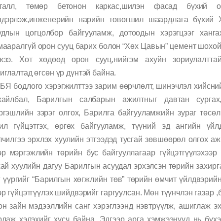
талл, төмөр бетонон каркас,шилэн фасад бүхий о
ндэрлэж,инженерийн нарийн төвөгшил шаардлага бүхий 
удлын цогцолбор байгууламж, дотоодын хэрэгцээг ханга
мааралгүй орон сууц барих болон “Хөх Цавын” цемент шохо
жээ. Хот хөдөөд орон сууц,нийгэм ахуйн зориулалтт
иглалтад өгсөн үр дүнтэй байна.
БЯ бодлого хэрэгжилттээ зарим өөрчлөлт, шинэчлэл хийсний
хайлбал, Барилгын салбарын ажилтныг давтан сургах
ргэшлийн зэрэг олгох, Барилга байгууламжийн зураг төсө
ил гүйцэтгэх, өргөх байгууламж, түүний эд ангийн үйлд
лчилгээ эрхлэх хуулийн этгээдэд тусгай зөвшөөрөл олгох аж
эр мэргэжлийн төрийн бус байгууллагаар гүйцэтгүүлэхээр
хай хуулийн дагуу Барилгын асуудал эрхэлсэн төрийн захир
г үүргийг “Барилгын хөгжлийн төв” төрийн өмчит үйлдвэрийн
эр гүйцэтгүүлэх шийдвэрийг гаргуулсан. Мөн түүнчлэн газар ,
он зайн мэдээллийн санг хэрэглээнд нэвтрүүлж, ашиглаж э
рдаж хэлэхийг хүсч байна. Эдгээр арга хэмжээнүүд нь бү