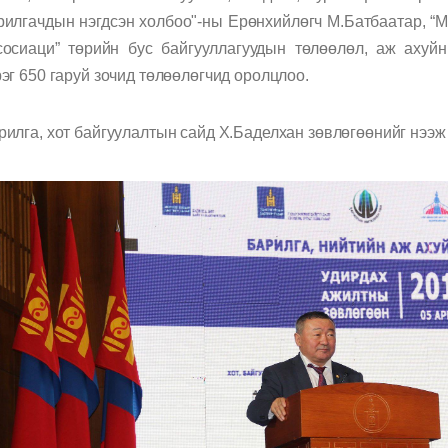
рилгачдын нэгдсэн холбоо"-ны Ерөнхийлөгч М.Батбаатар, “
сосиаци” төрийн бус байгууллагуудын төлөөлөл, аж ахуйн
рэг 650 гаруй зочид төлөөлөгчид оролцлоо.
рилга, хот байгуулалтын сайд Х.Баделхан зөвлөгөөнийг нээж 