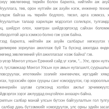
эхүү зөвлөгөөнд төрийн болон барилга, нийтийн аж аху
йгууллага, төв, орон нутгийн аж ахуйн нэгж, инженер тех
олцож байгаа нь төрийн бодлого, төсөл, арга хэмжээ, х
йгуулалтын талаар харилцан мэдээлэл солилцох, тулгамд
рц, шийдэл олох, хамтран шийдвэрлэхэд сайхан боломж
лбогдолтой арга хэмжээ болно гэж үзэж байна.
гээд барилга, нийтийн аж ахуйн салбарыг хөгжүүлэх 
дөлмөрөө зориулан ажиллаж буй Та бүхэнд ажилдаа өндө
өөгөөд зөвлөгөөний үйл ажиллагааг нээж байна” гэв.
э үеэр Монгол улсын Ерөнхий сайд үг хэлж, “... Улс, орон ну
эл, тусламжаар Монгол Улсын хүн амын нутагшилт, суурьшлы
ловсруулах, ипотекийн зээлийг хөнгөвчлөх, иргэдийг хям
нгах, түрээсийн орон сууцны санг нэмэгдүүлэх, гэр хорооллы
женерийн шугам сүлжээнд холбох ажлыг эрчимжүүлэ
йдвэрлэх зэрэг ажлуудад онцгойлон анхаарч байна.
рилгын салбар манай улсын бүтээн байгуулалтын гол тулг
с салбар дахь бүтээмжийг нэмэгдүүлэх, улс орны эдийн заса