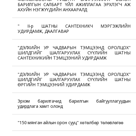
БАРИЛГЫН САЛБАРТ ҮЙЛ АЖИЛЛАГАА ЭРХЛЭГЧ АЖ
АХУЙН НЭГЖҮҮДИЙН АНХААРАЛД
" II-р ШАТНЫ САНТЕХНИКЧ МЭРГЭЖЛИЙН
УДИРДАМЖ, ДААЛГАВАР
"ДЭЛХИЙН УР ЧАДВАРЫН ТЭМЦЭЭНД ОРОЛЦОХ"
ШИЛДГИЙГ ШАЛГАРУУЛАХ СҮҮЛИЙН ШАТНЫ
САНТЕХНИКИЙН ТЭМЦЭЭНИЙ УДИРДАМЖ
"ДЭЛХИЙН УР ЧАДВАРЫН ТЭМЦЭЭНД ОРОЛЦОХ"
ШИЛДГИЙГ ШАЛГАРУУЛАХ СҮҮЛИЙН ШАТНЫ
ӨРГИЙН ТЭМЦЭЭНИЙ УДИРДАМЖ
Эрхэм барилгачид барилгын байгууллагуудын
удирдлага хамт олонд
"150 мянган айлын орон сууц" хөтөлбөр төлөвлөгөө