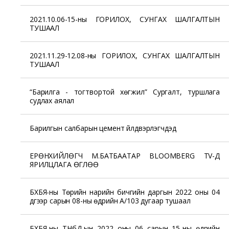
2021.10.06-15-ны ГОРИЛОХ, СУНГАХ ШАЛГАЛТЫН
ТУШААЛ
2021.11.29-12.08-ны ГОРИЛОХ, СУНГАХ ШАЛГАЛТЫН
ТУШААЛ
“Барилга - тогтвортой хөгжил” Сургалт, туршлага
судлах аялал
Барилгын салбарын цемент үйлдвэрлэгчдэд
ЕРӨНХИЙЛӨГЧ М.БАТБААТАР BLOOMBERG TV-Д
ЯРИЛЦЛАГА ӨГЛӨӨ
БХБЯ-ны Төрийн нарийн бичгийн даргын 2022 оны 04
дүгээр сарын 08-ны өдрийн А/103 дугаар тушаал
БХБЯ-ны ТНбД-ын 2022 оны 06 сарын 15-ны өдрийн