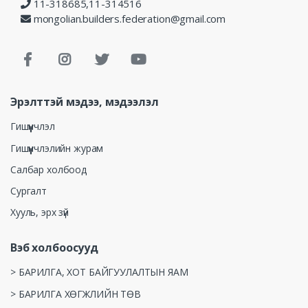
11-318685,11-314516
mongolian.builders.federation@gmail.com
Эрэлттэй мэдээ, мэдээлэл
Гишүүнчлэл
Гишүүнчлэлийн журам
Салбар холбоод
Сургалт
Хууль, эрх зүй
Вэб холбоосууд
> БАРИЛГА, ХОТ БАЙГУУЛАЛТЫН ЯАМ
> БАРИЛГА ХӨГЖЛИЙН ТӨВ