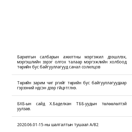
Барилгын салбарын ажилтны мэргэжил дээшлүүлэх,
мэргэшлийн зэрэг олгох талаар мэргэжлийн холбоод
төрийн бус байгууллагууд санал солилцов
Төрийн зарим чиг үүргийг төрийн бус байгууллагуудаар
гэрээний үндсэн дээр гүйцэтгүүлнэ.
БХБ-ын сайд Х.Баделхан ТББ-уудын төлөөлөлтэй
уулзав.
2020.06.01-15-ны шалгалтын тушаал А/82