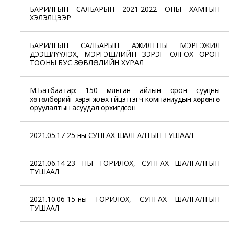
БАРИЛГЫН САЛБАРЫН 2021-2022 ОНЫ ХАМТЫН
ХЭЛЭЛЦЭЭР
БАРИЛГЫН САЛБАРЫН АЖИЛТНЫ МЭРГЭЖИЛ
ДЭЭШЛҮҮЛЭХ, МЭРГЭШЛИЙН ЗЭРЭГ ОЛГОХ ОРОН
ТООНЫ БУС ЗӨВЛӨЛИЙН ХУРАЛ
М.Батбаатар: 150 мянган айлын орон сууцны
хөтөлбөрийг хэрэгжүүлэх гүйцэтгэгч компаниудын хөрөнгө
оруулалтын асуудал орхигдсон
2021.05.17-25 ны СУНГАХ ШАЛГАЛТЫН ТУШААЛ
2021.06.14-23 НЫ ГОРИЛОХ, СУНГАХ ШАЛГАЛТЫН
ТУШААЛ
2021.10.06-15-ны ГОРИЛОХ, СУНГАХ ШАЛГАЛТЫН
ТУШААЛ