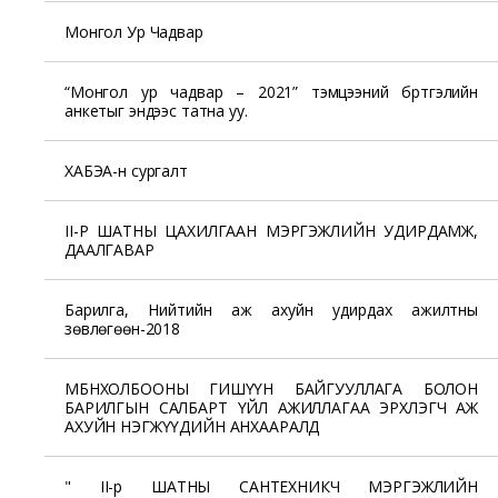
Монгол Ур Чадвар
“Монгол ур чадвар – 2021” тэмцээний бүртгэлийн
анкетыг эндээс татна уу.
ХАБЭА-н сургалт
II-Р ШАТНЫ ЦАХИЛГААН МЭРГЭЖЛИЙН УДИРДАМЖ,
ДААЛГАВАР
Барилга, Нийтийн аж ахуйн удирдах ажилтны
зөвлөгөөн-2018
МБНХОЛБООНЫ ГИШҮҮН БАЙГУУЛЛАГА БОЛОН
БАРИЛГЫН САЛБАРТ ҮЙЛ АЖИЛЛАГАА ЭРХЛЭГЧ АЖ
АХУЙН НЭГЖҮҮДИЙН АНХААРАЛД
" II-р ШАТНЫ САНТЕХНИКЧ МЭРГЭЖЛИЙН