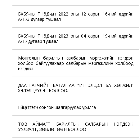
БХБЯ-ны ТНбД-ын 2022 оны 12 сарын 16-ний өдрийн
А/173 дугаар тушаал
БХБЯ-ны ТНбД-ын 2023 оны 04 сарын 19-ний өдрийн
А/17 дугаар тушаал
Монголын барилгын салбарын мэргэжлийн нэгдсэн
холбоо байгуулахаар салбарын мэргэжлийн холбоод
нэгдлээ.
ДААТГАГЧИЙН БАТАЛГАА “ИТГЭЛЦЭЛ БА ХӨГЖИЛ”
ХЭЛЭЛЦҮҮЛЭГ БОЛЛОО.
Гүйцэтгэгч сонгон шалгаруулах урилга
ТӨВ АЙМАГТ БАРИЛГЫН САЛБАРЫН НЭГДСЭН
УУЛЗАЛТ, ЗӨВЛӨГӨӨН БОЛЛОО