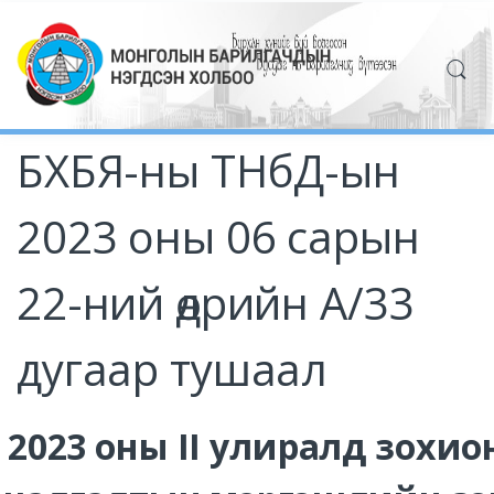
БХБЯ-ны ТНбД-ын
2023 оны 06 сарын
22-ний өдрийн А/33
дугаар тушаал
2023 оны II улиралд зохио