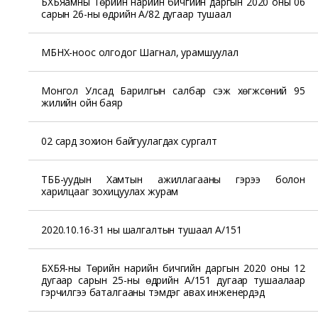
БХБЯамны Төрийн нарийн бичгийн даргын 2020 оны 06
сарын 26-ны өдрийн А/82 дугаар тушаал
МБНХ-ноос олгодог Шагнал, урамшуулал
Монгол Улсад Барилгын салбар үүсэж хөгжсөний 95
жилийн ойн баяр
02 сард зохион байгуулагдах сургалт
ТББ-уудын Хамтын ажиллагааны гэрээ болон
харилцааг зохицуулах журам
2020.10.16-31 ны шалгалтын тушаал А/151
БХБЯ-ны Төрийн нарийн бичгийн даргын 2020 оны 12
дугаар сарын 25-ны өдрийн А/151 дугаар тушаалаар
гэрчилгээ баталгааны тэмдэг авах инженерүүдэд