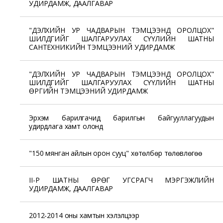
УДИРДАМЖ, ДААЛГАВАР
"ДЭЛХИЙН УР ЧАДВАРЫН ТЭМЦЭЭНД ОРОЛЦОХ"
ШИЛДГИЙГ ШАЛГАРУУЛАХ СҮҮЛИЙН ШАТНЫ
САНТЕХНИКИЙН ТЭМЦЭЭНИЙ УДИРДАМЖ
"ДЭЛХИЙН УР ЧАДВАРЫН ТЭМЦЭЭНД ОРОЛЦОХ"
ШИЛДГИЙГ ШАЛГАРУУЛАХ СҮҮЛИЙН ШАТНЫ
ӨРГИЙН ТЭМЦЭЭНИЙ УДИРДАМЖ
Эрхэм барилгачид барилгын байгууллагуудын
удирдлага хамт олонд
"150 мянган айлын орон сууц" хөтөлбөр төлөвлөгөө
II-Р ШАТНЫ ӨРӨГ УГСРАГЧ МЭРГЭЖЛИЙН
УДИРДАМЖ, ДААЛГАВАР
2012-2014 оны хамтын хэлэлцээр