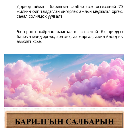
Дорнод аймагт барилгын салбар үүсэж хөгжсөний 70
жилийн ойг тэмдэглэн өнгөрүүлэх ажлын мэдээлэл хүргэх,
санал солилцох уулзалт
Эх орноо хайрлан хамгаалах сэтгэлтэй бүх эрчүүддээ
баярын мэнд хүргэж, эрүүл энх, аз жаргал, ажил үйлсэд нь
амжилт хүсье.