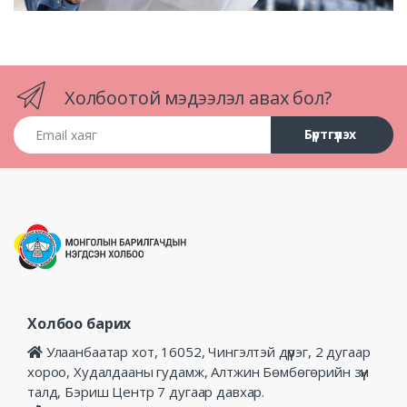
Холбоотой мэдээлэл авах бол?
Email хаяг
Бүртгүүлэх
Холбоо барих
Улаанбаатар хот, 16052, Чингэлтэй дүүрэг, 2 дугаар
хороо, Худалдааны гудамж, Алтжин Бөмбөгөрийн зүүн
талд, Бэриш Центр 7 дугаар давхар.