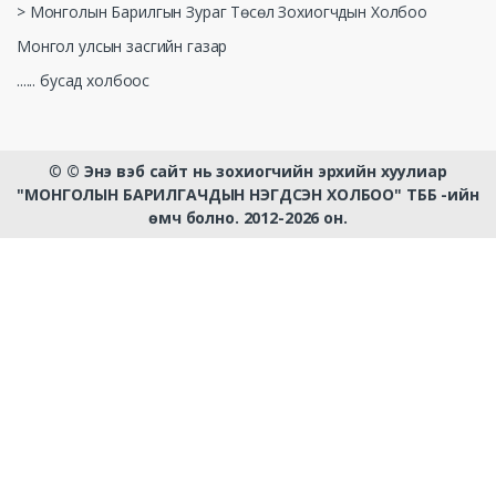
> Монголын Барилгын Зураг Төсөл Зохиогчдын Холбоо
Монгол улсын засгийн газар
...... бусад холбоос
©
© Энэ вэб сайт нь зохиогчийн эрхийн хуулиар
"МОНГОЛЫН БАРИЛГАЧДЫН НЭГДСЭН ХОЛБОО" ТББ -ийн
өмч болно. 2012-2026 он.