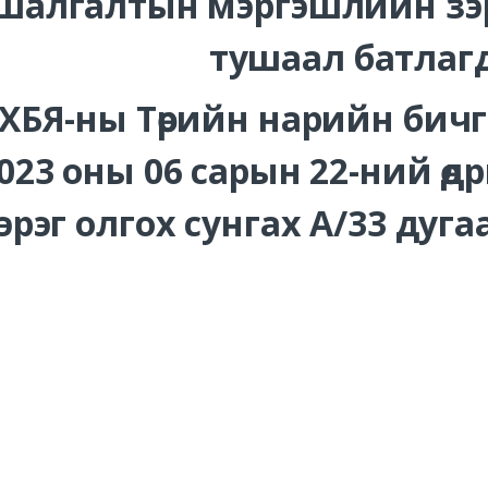
шалгалтын мэргэшлийн зэр
тушаал батлаг
ХБЯ-ны Төрийн нарийн бич
023 оны 06 сарын 22-ний ө
эрэг олгох сунгах А/33 дуг