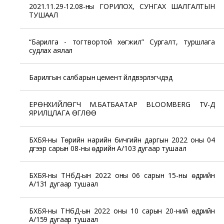
2021.11.29-12.08-ны ГОРИЛОХ, СУНГАХ ШАЛГАЛТЫН
ТУШААЛ
“Барилга - тогтвортой хөгжил” Сургалт, туршлага
судлах аялал
Барилгын салбарын цемент үйлдвэрлэгчдэд
ЕРӨНХИЙЛӨГЧ М.БАТБААТАР BLOOMBERG TV-Д
ЯРИЛЦЛАГА ӨГЛӨӨ
БХБЯ-ны Төрийн нарийн бичгийн даргын 2022 оны 04
дүгээр сарын 08-ны өдрийн А/103 дугаар тушаал
БХБЯ-ны ТНбД-ын 2022 оны 06 сарын 15-ны өдрийн
А/131 дугаар тушаал
БХБЯ-ны ТНбД-ын 2022 оны 10 сарын 20-ний өдрийн
А/159 дугаар тушаал