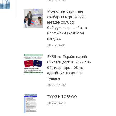
Монголын барилгын
салбарын мэргэжлийн
нэгдсэн холбоо
байгуулахаар салбарын
мэргэжлийн холбоод
нэгдлээ.
2025-04-01
БХБЯ-ны Төрийн нарийн
бичгийн даргын 2022 оны
04 дүгээр сарын 08-ны
өдрийн А/103 дугаар
тушаал
2022-05-02
ТҮҮХЭН ТОВЧОО
2022-04-12