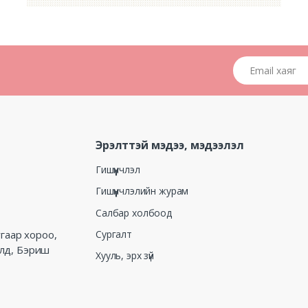
Email хаяг
Эрэлттэй мэдээ, мэдээлэл
Гишүүнчлэл
Гишүүнчлэлийн журам
Салбар холбоод
Сургалт
угаар хороо,
алд, Бэриш
Хууль, эрх зүй