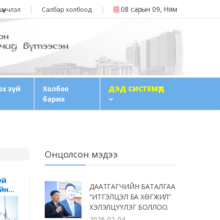
08 сарын 09, Ням
үүнчлэл
Салбар холбоод
рх зүй
Холбоо
ДЭД СИСТЕМҮҮД
барих
Онцолсон мэдээ
үй
ДААТГАГЧИЙН БАТАЛГАА
уйн
“ИТГЭЛЦЭЛ БА ХӨГЖИЛ”
ХЭЛЭЛЦҮҮЛЭГ БОЛЛОО.
2026-02-04