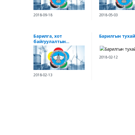
2018-09-18
2018-05-03
Барилга, хот
Барилгын тухай
байгуулалтын
салбарт жендэрийн
талаар баримтлах
2018-02-12
бодлого
2018-02-13