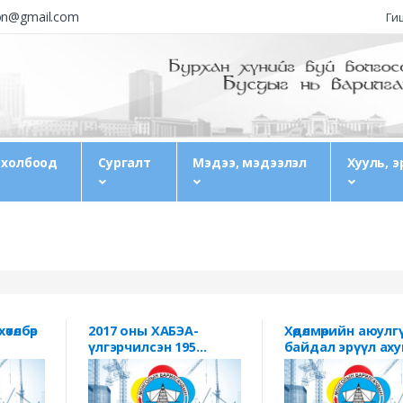
ion@gmail.com
Гиш
 холбоод
Сургалт
Мэдээ, мэдээлэл
Хууль, э
өтөлбөр
2017 оны ХАБЭА-
Хөдөлмөрийн аюулг
үлгэрчилсэн 195
байдал эрүүл ах
дугаар тушаал
тухай хууль