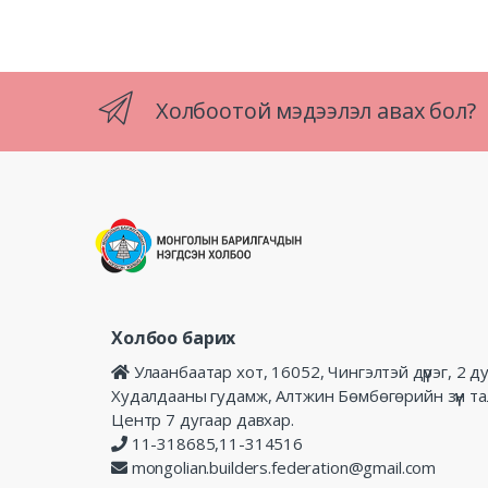
Холбоотой мэдээлэл авах бол?
Холбоо барих
Улаанбаатар хот, 16052, Чингэлтэй дүүрэг, 2 д
Худалдааны гудамж, Алтжин Бөмбөгөрийн зүүн т
Центр 7 дугаар давхар.
11-318685,11-314516
mongolian.builders.federation@gmail.com