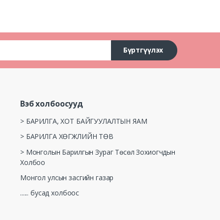
Бүртгүүлэх
Вэб холбоосууд
> БАРИЛГА, ХОТ БАЙГУУЛАЛТЫН ЯАМ
> БАРИЛГА ХӨГЖЛИЙН ТӨВ
> Монголын Барилгын Зураг Төсөл Зохиогчдын
Холбоо
Монгол улсын засгийн газар
...... бусад холбоос