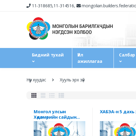
11-318685,11-314516,
mongolian.builders.federat
Бидний тухай
Үйл
Салбар
ажиллагаа
Нүүр хуудас
Хууль эрх зүй
Монгол улсын
ХАБЭА-н 5 дахь х
Хөдөлмөрийн сайдын
А/33-р тушаал