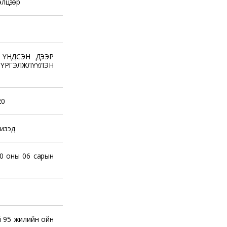
элцээр
 ҮНДСЭН ДЭЭР
ГЭЛЖЛҮҮЛЭН
20
изэд
0 оны 06 сарын
й 95 жилийн ойн