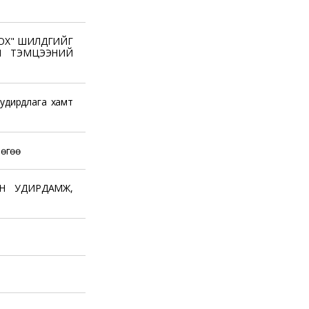
ОХ" ШИЛДГИЙГ
Н ТЭМЦЭЭНИЙ
удирдлага хамт
лөгөө
Н УДИРДАМЖ,