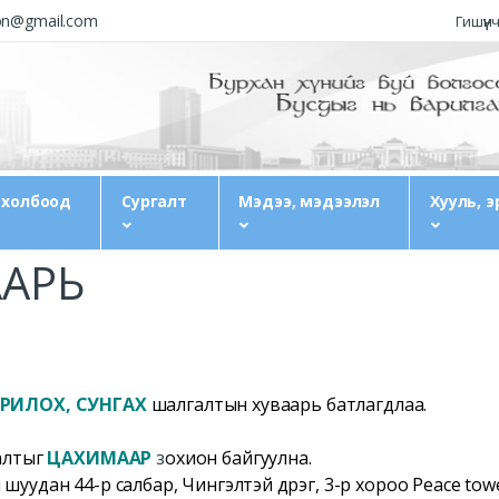
ion@gmail.com
Гишүүн
 холбоод
Сургалт
Мэдээ, мэдээлэл
Хууль, э
АРЬ
РИЛОХ, СУНГАХ
шалгалтын хуваарь батлагдлаа.
алтыг
ЦАХИМААР
з
охион байгуулна.
дан 44-р салбар, Чингэлтэй дүүрэг, 3-р хороо Peace tower 