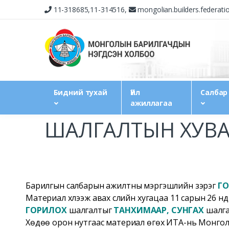
11-318685,11-314516,
mongolian.builders.federat
Бидний тухай
Үйл
Салбар
ажиллагаа
ШАЛГАЛТЫН ХУВА
Барилгын салбарын ажилтны мэргэшлийн зэрэг
ГО
Материал хүлээж авах сүүлийн хугацаа 11 сарын 26 нд
ГОРИЛОХ
шалгалтыг
ТАНХИМААР,
СУНГАХ
шалг
Хөдөө орон нутгаас материал өгөх ИТА-нь Монгол шуу