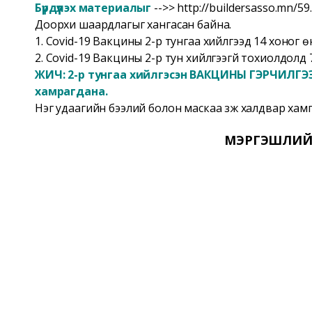
Бүрдүүлэх материалыг
-->>
http://buildersasso.mn/59
Доорхи шаардлагыг хангасан байна.
1. Covid-19 Вакцины 2-р тунгаа хийлгээд 14 хоног 
2. Covid-19 Вакцины 2-р тун хийлгээгүй тохиолдолд
ЖИЧ: 2-р тунгаа хийлгэсэн ВАКЦИНЫ ГЭРЧИЛГЭЭ
хамрагдана.
Нэг удаагийн бээлий болон маскаа зүүж халдвар хам
МЭРГЭШЛИЙН