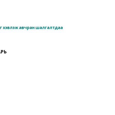
йг хэвлэж авчран шалгалтдаа
АРЬ