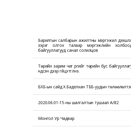
Барилгын салбарын ажилтны мэргэжил дээшлүү
зэрэг олгох талаар мэргэжлийн холбоо
байгууллагууд санал солилцов
Төрийн зарим чиг үүргийг төрийн бус байгуулла
үндсэн дээр гүйцэтгүүлнэ.
БХБ-ын сайд Х.Баделхан ТББ-уудын төлөөлөлтэй
2020.06.01-15-ны шалгалтын тушаал А/82
Монгол Ур Чадвар