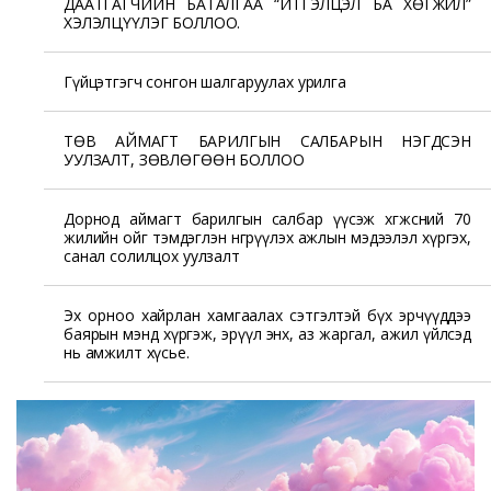
ДААТГАГЧИЙН БАТАЛГАА “ИТГЭЛЦЭЛ БА ХӨГЖИЛ”
ХЭЛЭЛЦҮҮЛЭГ БОЛЛОО.
Гүйцэтгэгч сонгон шалгаруулах урилга
ТӨВ АЙМАГТ БАРИЛГЫН САЛБАРЫН НЭГДСЭН
УУЛЗАЛТ, ЗӨВЛӨГӨӨН БОЛЛОО
Дорнод аймагт барилгын салбар үүсэж хөгжсөний 70
жилийн ойг тэмдэглэн өнгөрүүлэх ажлын мэдээлэл хүргэх,
санал солилцох уулзалт
Эх орноо хайрлан хамгаалах сэтгэлтэй бүх эрчүүддээ
баярын мэнд хүргэж, эрүүл энх, аз жаргал, ажил үйлсэд
нь амжилт хүсье.