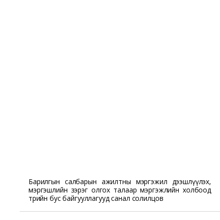
Барилгын салбарын ажилтны мэргэжил дээшлүүлэх,
мэргэшлийн зэрэг олгох талаар мэргэжлийн холбоод
төрийн бус байгууллагууд санал солилцов