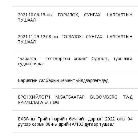
2021.10.06-15-ны ГОРИЛОХ, СУНГАХ ШАЛГАЛТЫН
ТУШААЛ
2021.11.29-12.08-ны ГОРИЛОХ, СУНГАХ ШАЛГАЛТЫН
ТУШААЛ
“Барилга - тогтвортой хөгжил” Сургалт, туршлага
судлах аялал
Барилгын салбарын цемент үйлдвэрлэгчдэд
ЕРӨНХИЙЛӨГЧ М.БАТБААТАР BLOOMBERG TV-Д
ЯРИЛЦЛАГА ӨГЛӨӨ
БХБЯ-ны Төрийн нарийн бичгийн даргын 2022 оны 04
дүгээр сарын 08-ны өдрийн А/103 дугаар тушаал