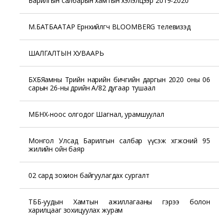
Барилгын салбарын хамтын хэлэлцээр 2019-2020
М.БАТБААТАР Ерөнхийлөгч BLOOMBERG телевизэд
ШАЛГАЛТЫН ХУВААРЬ
БХБЯамны Төрийн нарийн бичгийн даргын 2020 оны 06
сарын 26-ны өдрийн А/82 дугаар тушаал
МБНХ-ноос олгодог Шагнал, урамшуулал
Монгол Улсад Барилгын салбар үүсэж хөгжсөний 95
жилийн ойн баяр
02 сард зохион байгуулагдах сургалт
ТББ-уудын Хамтын ажиллагааны гэрээ болон
харилцааг зохицуулах журам