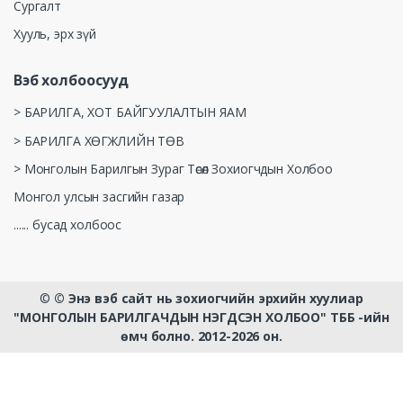
Сургалт
Хууль, эрх зүй
Вэб холбоосууд
> БАРИЛГА, ХОТ БАЙГУУЛАЛТЫН ЯАМ
> БАРИЛГА ХӨГЖЛИЙН ТӨВ
> Монголын Барилгын Зураг Төсөл Зохиогчдын Холбоо
Монгол улсын засгийн газар
...... бусад холбоос
©
© Энэ вэб сайт нь зохиогчийн эрхийн хуулиар
"МОНГОЛЫН БАРИЛГАЧДЫН НЭГДСЭН ХОЛБОО" ТББ -ийн
өмч болно. 2012-2026 он.