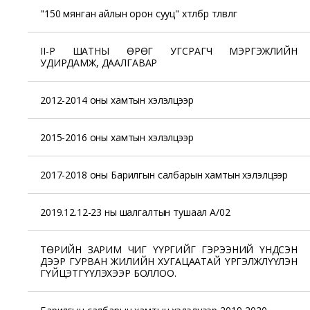
"150 мянган айлын орон сууц" хөтөлбөр төлөвлөгөө
II-Р ШАТНЫ ӨРӨГ УГСРАГЧ МЭРГЭЖЛИЙН
УДИРДАМЖ, ДААЛГАВАР
2012-2014 оны хамтын хэлэлцээр
2015-2016 оны хамтын хэлэлцээр
2017-2018 оны Барилгын салбарын хамтын хэлэлцээр
2019.12.12-23 ны шалгалтын тушаал А/02
ТӨРИЙН ЗАРИМ ЧИГ ҮҮРГИЙГ ГЭРЭЭНИЙ ҮНДСЭН
ДЭЭР ГУРВАН ЖИЛИЙН ХУГАЦААТАЙ ҮРГЭЛЖЛҮҮЛЭН
ГҮЙЦЭТГҮҮЛЭХЭЭР БОЛЛОО.