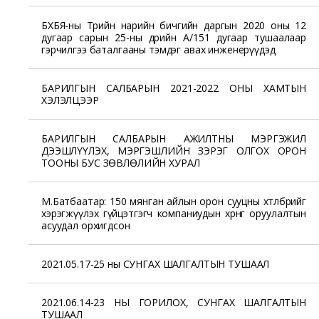
БХБЯ-ны Төрийн нарийн бичгийн даргын 2020 оны 12
дугаар сарын 25-ны өдрийн А/151 дугаар тушаалаар
гэрчилгээ баталгааны тэмдэг авах инженерүүдэд
БАРИЛГЫН САЛБАРЫН 2021-2022 ОНЫ ХАМТЫН
ХЭЛЭЛЦЭЭР
БАРИЛГЫН САЛБАРЫН АЖИЛТНЫ МЭРГЭЖИЛ
ДЭЭШЛҮҮЛЭХ, МЭРГЭШЛИЙН ЗЭРЭГ ОЛГОХ ОРОН
ТООНЫ БУС ЗӨВЛӨЛИЙН ХУРАЛ
М.Батбаатар: 150 мянган айлын орон сууцны хөтөлбөрийг
хэрэгжүүлэх гүйцэтгэгч компаниудын хөрөнгө оруулалтын
асуудал орхигдсон
2021.05.17-25 ны СУНГАХ ШАЛГАЛТЫН ТУШААЛ
2021.06.14-23 НЫ ГОРИЛОХ, СУНГАХ ШАЛГАЛТЫН
ТУШААЛ