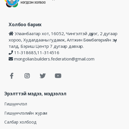
Холбоо барих
Улаанбаатар хот, 16052, Чингэлтэй дүүрэг, 2 дугаар
хороо, Худалдааны гудамж, Алтжин Бөмбөгөрийн зүүн
талд, Бэриш Центр 7 дугаар давхар.
11-318685,11-314516
mongolian.builders.federation@gmail.com
Эрэлттэй мэдээ, мэдээлэл
Гишүүнчлэл
Гишүүнчлэлийн журам
Салбар холбоод