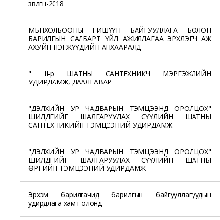
зөвлөгөөн-2018
МБНХОЛБООНЫ ГИШҮҮН БАЙГУУЛЛАГА БОЛОН
БАРИЛГЫН САЛБАРТ ҮЙЛ АЖИЛЛАГАА ЭРХЛЭГЧ АЖ
АХУЙН НЭГЖҮҮДИЙН АНХААРАЛД
" II-р ШАТНЫ САНТЕХНИКЧ МЭРГЭЖЛИЙН
УДИРДАМЖ, ДААЛГАВАР
"ДЭЛХИЙН УР ЧАДВАРЫН ТЭМЦЭЭНД ОРОЛЦОХ"
ШИЛДГИЙГ ШАЛГАРУУЛАХ СҮҮЛИЙН ШАТНЫ
САНТЕХНИКИЙН ТЭМЦЭЭНИЙ УДИРДАМЖ
"ДЭЛХИЙН УР ЧАДВАРЫН ТЭМЦЭЭНД ОРОЛЦОХ"
ШИЛДГИЙГ ШАЛГАРУУЛАХ СҮҮЛИЙН ШАТНЫ
ӨРГИЙН ТЭМЦЭЭНИЙ УДИРДАМЖ
Эрхэм барилгачид барилгын байгууллагуудын
удирдлага хамт олонд