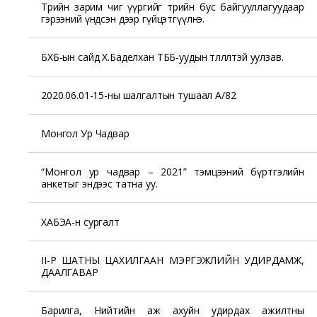
Төрийн зарим чиг үүргийг төрийн бус байгууллагуудаар
гэрээний үндсэн дээр гүйцэтгүүлнэ.
БХБ-ын сайд Х.Баделхан ТББ-уудын төлөөлөлтэй уулзав.
2020.06.01-15-ны шалгалтын тушаал А/82
Монгол Ур Чадвар
“Монгол ур чадвар – 2021” тэмцээний бүртгэлийн
анкетыг эндээс татна уу.
ХАБЭА-н сургалт
II-Р ШАТНЫ ЦАХИЛГААН МЭРГЭЖЛИЙН УДИРДАМЖ,
ДААЛГАВАР
Барилга, Нийтийн аж ахуйн удирдах ажилтны