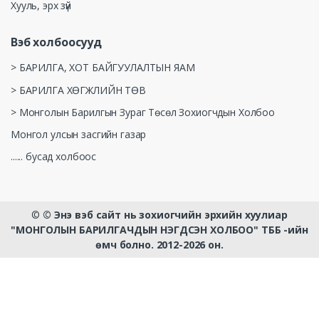
Хууль, эрх зүй
Вэб холбоосууд
> БАРИЛГА, ХОТ БАЙГУУЛАЛТЫН ЯАМ
> БАРИЛГА ХӨГЖЛИЙН ТӨВ
> Монголын Барилгын Зураг Төсөл Зохиогчдын Холбоо
Монгол улсын засгийн газар
...... бусад холбоос
©
© Энэ вэб сайт нь зохиогчийн эрхийн хуулиар
"МОНГОЛЫН БАРИЛГАЧДЫН НЭГДСЭН ХОЛБОО" ТББ -ийн
өмч болно. 2012-2026 он.