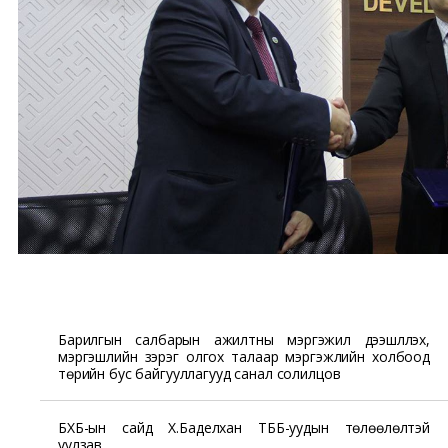
Барилгын салбарын ажилтны мэргэжил дээшлүүлэх,
мэргэшлийн зэрэг олгох талаар мэргэжлийн холбоод
төрийн бус байгууллагууд санал солилцов
БХБ-ын сайд Х.Баделхан ТББ-уудын төлөөлөлтэй
уулзав.