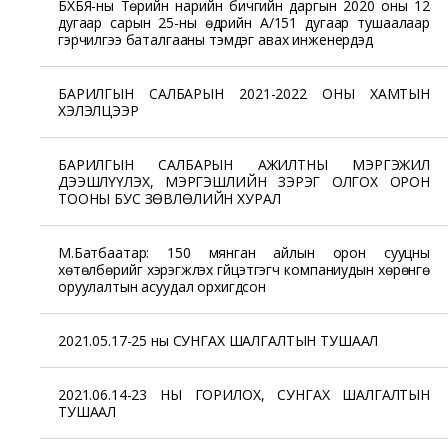
БХБЯ-ны Төрийн нарийн бичгийн даргын 2020 оны 12
дугаар сарын 25-ны өдрийн А/151 дугаар тушаалаар
гэрчилгээ баталгааны тэмдэг авах инженерүүдэд
БАРИЛГЫН САЛБАРЫН 2021-2022 ОНЫ ХАМТЫН
ХЭЛЭЛЦЭЭР
БАРИЛГЫН САЛБАРЫН АЖИЛТНЫ МЭРГЭЖИЛ
ДЭЭШЛҮҮЛЭХ, МЭРГЭШЛИЙН ЗЭРЭГ ОЛГОХ ОРОН
ТООНЫ БУС ЗӨВЛӨЛИЙН ХУРАЛ
М.Батбаатар: 150 мянган айлын орон сууцны
хөтөлбөрийг хэрэгжүүлэх гүйцэтгэгч компаниудын хөрөнгө
оруулалтын асуудал орхигдсон
2021.05.17-25 ны СУНГАХ ШАЛГАЛТЫН ТУШААЛ
2021.06.14-23 НЫ ГОРИЛОХ, СУНГАХ ШАЛГАЛТЫН
ТУШААЛ