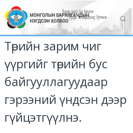
Төрийн зарим чиг
үүргийг төрийн бус
байгууллагуудаар
гэрээний үндсэн дээр
гүйцэтгүүлнэ.