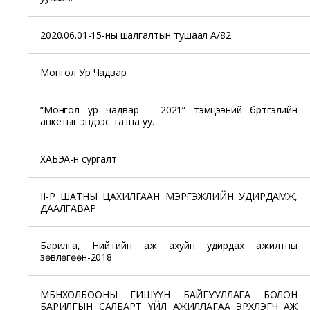
2020.06.01-15-ны шалгалтын тушаал А/82
Монгол Ур Чадвар
“Монгол ур чадвар – 2021” тэмцээний бүртгэлийн
анкетыг эндээс татна уу.
ХАБЭА-н сургалт
II-Р ШАТНЫ ЦАХИЛГААН МЭРГЭЖЛИЙН УДИРДАМЖ,
ДААЛГАВАР
Барилга, Нийтийн аж ахуйн удирдах ажилтны
зөвлөгөөн-2018
МБНХОЛБООНЫ ГИШҮҮН БАЙГУУЛЛАГА БОЛОН
БАРИЛГЫН САЛБАРТ ҮЙЛ АЖИЛЛАГАА ЭРХЛЭГЧ АЖ