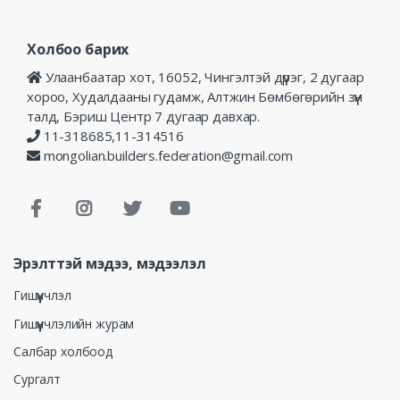
Холбоо барих
Улаанбаатар хот, 16052, Чингэлтэй дүүрэг, 2 дугаар
хороо, Худалдааны гудамж, Алтжин Бөмбөгөрийн зүүн
талд, Бэриш Центр 7 дугаар давхар.
11-318685,11-314516
mongolian.builders.federation@gmail.com
Эрэлттэй мэдээ, мэдээлэл
Гишүүнчлэл
Гишүүнчлэлийн журам
Салбар холбоод
Сургалт