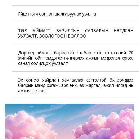
Гүйцэтгэгч сонгон шалгаруулах урилга
ТӨВ АЙМАГТ БАРИЛГЫН САЛБАРЫН НЭГДСЭН
УУЛЗАЛТ, ЗӨВЛӨГӨӨН БОЛЛОО
Дорнод аймагт барилгын салбар үүсэж хөгжсөний 70
жилийн ойг тэмдэглэн өнгөрүүлэх ажлын мэдээлэл хүргэх,
санал солилцох уулзалт
Эх орноо хайрлан хамгаалах сэтгэлтэй бүх эрчүүддээ
баярын мэнд хүргэж, эрүүл энх, аз жаргал, ажил үйлсэд нь
амжилт хүсье.