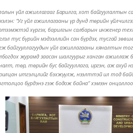
лолын үйл ажиллагааг Барилга, хот байгуулалтын са
 хэлэн: “Уг үйл ажиллагааны үр дүнд төрийн үйлчилг
ртээмжтэй хүргэх, барилгын салбарын инженер те
глэл тус бүрийн мэдээллийн сан бүрдэх, тусгай зөв
гж байгууллагуудын үйл ажиллагааны хяналтын то
лбогдох журамд заасан шалгуурыг ханган ажиллаж б
налт, төр, төрийн бус байгууллага, иргэн, аж ахуй 
рилцан итгэлцлийг бэхжүүлж, нээлттэй ил тод бай
гтолцоо бүрдэнэ гэж бодож байна” хэмээн онцоллоо