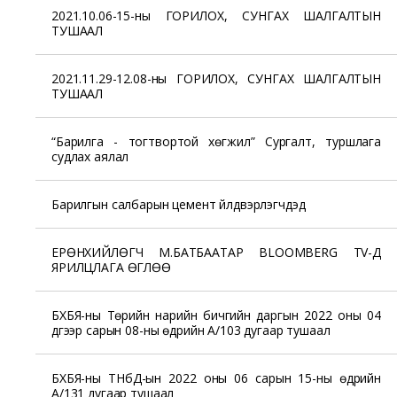
2021.10.06-15-ны ГОРИЛОХ, СУНГАХ ШАЛГАЛТЫН
ТУШААЛ
2021.11.29-12.08-ны ГОРИЛОХ, СУНГАХ ШАЛГАЛТЫН
ТУШААЛ
“Барилга - тогтвортой хөгжил” Сургалт, туршлага
судлах аялал
Барилгын салбарын цемент үйлдвэрлэгчдэд
ЕРӨНХИЙЛӨГЧ М.БАТБААТАР BLOOMBERG TV-Д
ЯРИЛЦЛАГА ӨГЛӨӨ
БХБЯ-ны Төрийн нарийн бичгийн даргын 2022 оны 04
дүгээр сарын 08-ны өдрийн А/103 дугаар тушаал
БХБЯ-ны ТНбД-ын 2022 оны 06 сарын 15-ны өдрийн
А/131 дугаар тушаал