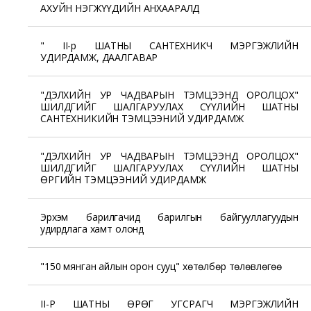
АХУЙН НЭГЖҮҮДИЙН АНХААРАЛД
" II-р ШАТНЫ САНТЕХНИКЧ МЭРГЭЖЛИЙН
УДИРДАМЖ, ДААЛГАВАР
"ДЭЛХИЙН УР ЧАДВАРЫН ТЭМЦЭЭНД ОРОЛЦОХ"
ШИЛДГИЙГ ШАЛГАРУУЛАХ СҮҮЛИЙН ШАТНЫ
САНТЕХНИКИЙН ТЭМЦЭЭНИЙ УДИРДАМЖ
"ДЭЛХИЙН УР ЧАДВАРЫН ТЭМЦЭЭНД ОРОЛЦОХ"
ШИЛДГИЙГ ШАЛГАРУУЛАХ СҮҮЛИЙН ШАТНЫ
ӨРГИЙН ТЭМЦЭЭНИЙ УДИРДАМЖ
Эрхэм барилгачид барилгын байгууллагуудын
удирдлага хамт олонд
"150 мянган айлын орон сууц" хөтөлбөр төлөвлөгөө
II-Р ШАТНЫ ӨРӨГ УГСРАГЧ МЭРГЭЖЛИЙН