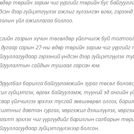
өөдөр төрийн зарим чиг үүргийг төрийн бус байгуулл
дсэн дээр гүйцэтгүүлэх ажлыг хүлээлгэн өгөх, гэрээнд
лолын үйл ажиллагаа боллоо.
сгийн газрын хүчин төгөлдөр үйллчилж буй тогтоол
 дугаар сарын 27-ны өдөр төрийн зарим чиг үүргийг 
йгууллагуудаар гэрээний үндсэн дээр гүйцэтгүүлэх ту
йгуулалтын сайдын тушаал гарсан юм.
друулбал барилга байгууламжийн зураг төсөл боловс
ил гүйцэтгэх, өргөх байгууламж, түүний эд ангийн ү
свар үйлчилгээ эрхлэх тусгай зөвшөөрөл олгох, бари
илтныг давтан сургах, мэргэжил дээшлүүлэх, мэргэш
ргалт эрхлэх чиг үүргүүдийг барилгын салбарын төри
йгууллагуудаар гүйцэтгүүлэхээр болсон.