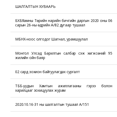
ШАЛГАЛТЫН ХУВААРЬ
БХБЯамны Төрийн нарийн бичгийн даргын 2020 оны 06
сарын 26-ны өдрийн А/82 дугаар тушаал
МБНХ-ноос олгодог Шагнал, урамшуулал
Монгол Улсад Барилгын салбар үүсэж хөгжсөний 95
жилийн ойн баяр
02 сард зохион байгуулагдах сургалт
ТББ-уудын Хамтын ажиллагааны гэрээ болон
харилцааг зохицуулах журам
2020.10.16-31 ны шалгалтын тушаал А/151