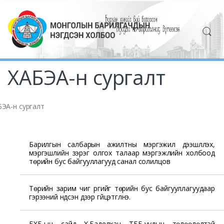
ХАБЭА-н сургалт
БЭА-н сургалт
Барилгын салбарын ажилтны мэргэжил дээшлүүлэх,
мэргэшлийн зэрэг олгох талаар мэргэжлийн холбоод
төрийн бус байгууллагууд санал солилцов
Төрийн зарим чиг үүргийг төрийн бус байгууллагуудаар
гэрээний үндсэн дээр гүйцэтгүүлнэ.
БХБ-ын сайд Х.Баделхан ТББ-уудын төлөөлөлтэй