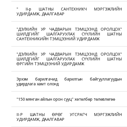
" II-р ШАТНЫ САНТЕХНИКЧ МЭРГЭЖЛИЙН
УДИРДАМЖ, ДААЛГАВАР
"ДЭЛХИЙН УР ЧАДВАРЫН ТЭМЦЭЭНД ОРОЛЦОХ"
ШИЛДГИЙГ ШАЛГАРУУЛАХ СҮҮЛИЙН ШАТНЫ
САНТЕХНИКИЙН ТЭМЦЭЭНИЙ УДИРДАМЖ
"ДЭЛХИЙН УР ЧАДВАРЫН ТЭМЦЭЭНД ОРОЛЦОХ"
ШИЛДГИЙГ ШАЛГАРУУЛАХ СҮҮЛИЙН ШАТНЫ
ӨРГИЙН ТЭМЦЭЭНИЙ УДИРДАМЖ
Эрхэм барилгачид барилгын байгууллагуудын
удирдлага хамт олонд
"150 мянган айлын орон сууц" хөтөлбөр төлөвлөгөө
II-Р ШАТНЫ ӨРӨГ УГСРАГЧ МЭРГЭЖЛИЙН
УДИРДАМЖ, ДААЛГАВАР