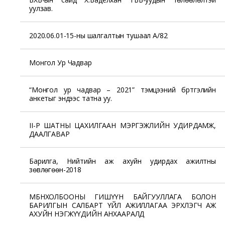
уулзав.
2020.06.01-15-ны шалгалтын тушаал А/82
Монгол Ур Чадвар
“Монгол ур чадвар – 2021” тэмцээний бүртгэлийн
анкетыг эндээс татна уу.
II-Р ШАТНЫ ЦАХИЛГААН МЭРГЭЖЛИЙН УДИРДАМЖ,
ДААЛГАВАР
Барилга, Нийтийн аж ахуйн удирдах ажилтны
зөвлөгөөн-2018
МБНХОЛБООНЫ ГИШҮҮН БАЙГУУЛЛАГА БОЛОН
БАРИЛГЫН САЛБАРТ ҮЙЛ АЖИЛЛАГАА ЭРХЛЭГЧ АЖ
АХУЙН НЭГЖҮҮДИЙН АНХААРАЛД