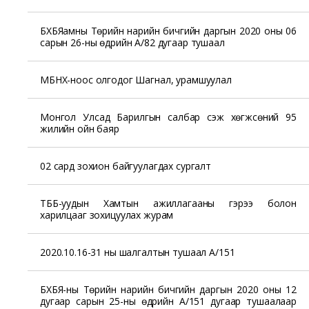
БХБЯамны Төрийн нарийн бичгийн даргын 2020 оны 06
сарын 26-ны өдрийн А/82 дугаар тушаал
МБНХ-ноос олгодог Шагнал, урамшуулал
Монгол Улсад Барилгын салбар үүсэж хөгжсөний 95
жилийн ойн баяр
02 сард зохион байгуулагдах сургалт
ТББ-уудын Хамтын ажиллагааны гэрээ болон
харилцааг зохицуулах журам
2020.10.16-31 ны шалгалтын тушаал А/151
БХБЯ-ны Төрийн нарийн бичгийн даргын 2020 оны 12
дугаар сарын 25-ны өдрийн А/151 дугаар тушаалаар