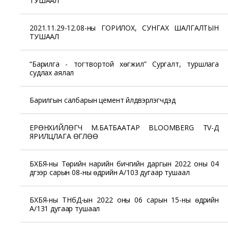
ТУШААЛ
2021.11.29-12.08-ны ГОРИЛОХ, СУНГАХ ШАЛГАЛТЫН
ТУШААЛ
“Барилга - тогтвортой хөгжил” Сургалт, туршлага
судлах аялал
Барилгын салбарын цемент үйлдвэрлэгчдэд
ЕРӨНХИЙЛӨГЧ М.БАТБААТАР BLOOMBERG TV-Д
ЯРИЛЦЛАГА ӨГЛӨӨ
БХБЯ-ны Төрийн нарийн бичгийн даргын 2022 оны 04
дүгээр сарын 08-ны өдрийн А/103 дугаар тушаал
БХБЯ-ны ТНбД-ын 2022 оны 06 сарын 15-ны өдрийн
А/131 дугаар тушаал