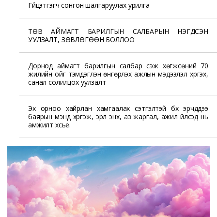
Гүйцэтгэгч сонгон шалгаруулах урилга
ТӨВ АЙМАГТ БАРИЛГЫН САЛБАРЫН НЭГДСЭН
УУЛЗАЛТ, ЗӨВЛӨГӨӨН БОЛЛОО
Дорнод аймагт барилгын салбар үүсэж хөгжсөний 70
жилийн ойг тэмдэглэн өнгөрүүлэх ажлын мэдээлэл хүргэх,
санал солилцох уулзалт
Эх орноо хайрлан хамгаалах сэтгэлтэй бүх эрчүүддээ
баярын мэнд хүргэж, эрүүл энх, аз жаргал, ажил үйлсэд нь
амжилт хүсье.