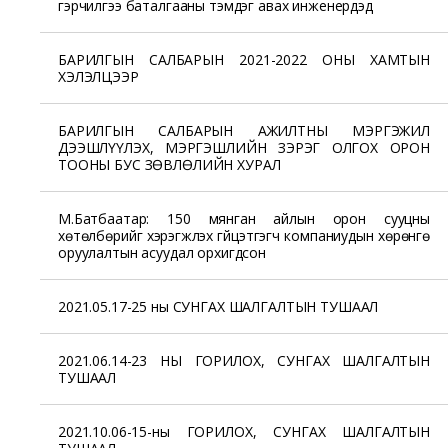
гэрчилгээ баталгааны тэмдэг авах инженерүүдэд
БАРИЛГЫН САЛБАРЫН 2021-2022 ОНЫ ХАМТЫН
ХЭЛЭЛЦЭЭР
БАРИЛГЫН САЛБАРЫН АЖИЛТНЫ МЭРГЭЖИЛ
ДЭЭШЛҮҮЛЭХ, МЭРГЭШЛИЙН ЗЭРЭГ ОЛГОХ ОРОН
ТООНЫ БУС ЗӨВЛӨЛИЙН ХУРАЛ
М.Батбаатар: 150 мянган айлын орон сууцны
хөтөлбөрийг хэрэгжүүлэх гүйцэтгэгч компаниудын хөрөнгө
оруулалтын асуудал орхигдсон
2021.05.17-25 ны СУНГАХ ШАЛГАЛТЫН ТУШААЛ
2021.06.14-23 НЫ ГОРИЛОХ, СУНГАХ ШАЛГАЛТЫН
ТУШААЛ
2021.10.06-15-ны ГОРИЛОХ, СУНГАХ ШАЛГАЛТЫН