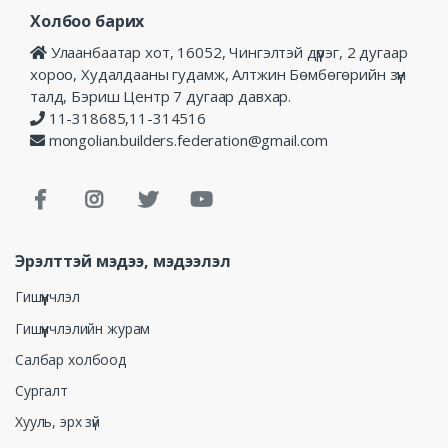
Холбоо барих
Улаанбаатар хот, 16052, Чингэлтэй дүүрэг, 2 дугаар
хороо, Худалдааны гудамж, Алтжин Бөмбөгөрийн зүүн
талд, Бэриш Центр 7 дугаар давхар.
11-318685,11-314516
mongolian.builders.federation@gmail.com
Эрэлттэй мэдээ, мэдээлэл
Гишүүнчлэл
Гишүүнчлэлийн журам
Салбар холбоод
Сургалт
Хууль, эрх зүй