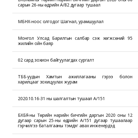
сарын 26-ны өдрийн А/82 дугаар тушаал
МБНХ-ноос олгодог Шагнал, урамшуулал
Монгол Улсад Барилгын салбар үүсэж хөгжсөний 95
жилийн ойн баяр
02 сард зохион байгуулагдах сургалт
ТББ-уудын Хамтын ажиллагааны гэрээ болон
харилцааг зохицуулах журам
2020.10.16-31 ны шалгалтын тушаал А/151
БХБЯ-ны Төрийн нарийн бичгийн даргын 2020 оны 12
дугаар сарын 25-ны өдрийн А/151 дугаар тушаалаар
гэрчилгээ баталгааны тэмдэг авах инженерүүдэд