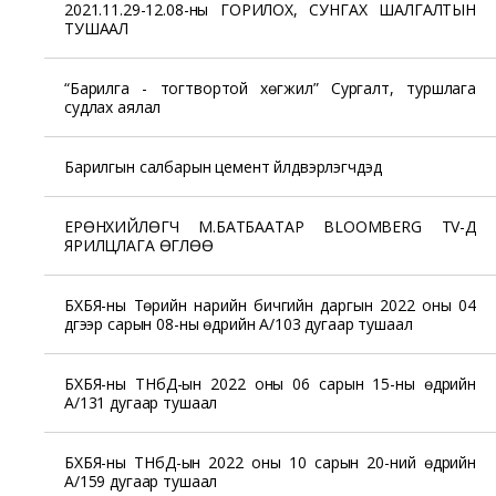
2021.11.29-12.08-ны ГОРИЛОХ, СУНГАХ ШАЛГАЛТЫН
ТУШААЛ
“Барилга - тогтвортой хөгжил” Сургалт, туршлага
судлах аялал
Барилгын салбарын цемент үйлдвэрлэгчдэд
ЕРӨНХИЙЛӨГЧ М.БАТБААТАР BLOOMBERG TV-Д
ЯРИЛЦЛАГА ӨГЛӨӨ
БХБЯ-ны Төрийн нарийн бичгийн даргын 2022 оны 04
дүгээр сарын 08-ны өдрийн А/103 дугаар тушаал
БХБЯ-ны ТНбД-ын 2022 оны 06 сарын 15-ны өдрийн
А/131 дугаар тушаал
БХБЯ-ны ТНбД-ын 2022 оны 10 сарын 20-ний өдрийн
А/159 дугаар тушаал