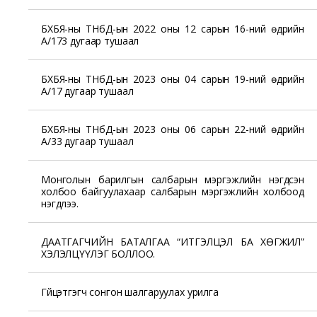
БХБЯ-ны ТНбД-ын 2022 оны 12 сарын 16-ний өдрийн
А/173 дугаар тушаал
БХБЯ-ны ТНбД-ын 2023 оны 04 сарын 19-ний өдрийн
А/17 дугаар тушаал
БХБЯ-ны ТНбД-ын 2023 оны 06 сарын 22-ний өдрийн
А/33 дугаар тушаал
Монголын барилгын салбарын мэргэжлийн нэгдсэн
холбоо байгуулахаар салбарын мэргэжлийн холбоод
нэгдлээ.
ДААТГАГЧИЙН БАТАЛГАА “ИТГЭЛЦЭЛ БА ХӨГЖИЛ”
ХЭЛЭЛЦҮҮЛЭГ БОЛЛОО.
Гүйцэтгэгч сонгон шалгаруулах урилга