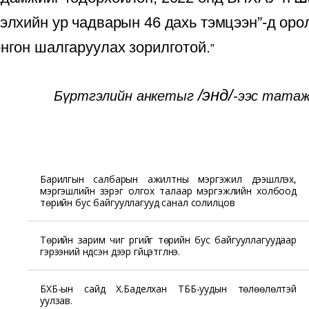
элхийн ур чадварын 46 дахь тэмцээн”-д ор
нгон шалгаруулах зорилготой.
/
энд
/
Бүртгэлийн анкетыг
-ээс татаж 
Барилгын салбарын ажилтны мэргэжил дээшлүүлэх,
мэргэшлийн зэрэг олгох талаар мэргэжлийн холбоод
төрийн бус байгууллагууд санал солилцов
Төрийн зарим чиг үүргийг төрийн бус байгууллагуудаар
гэрээний үндсэн дээр гүйцэтгүүлнэ.
БХБ-ын сайд Х.Баделхан ТББ-уудын төлөөлөлтэй
уулзав.