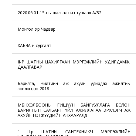
2020.06.01-15-ны шалгалтын тушаал А/82
Монгол Ур Чадвар
ХАБЭА-н сургалт
II-Р ШАТНЫ ЦАХИЛГААН МЭРГЭЖЛИЙН УДИРДАМЖ,
ДААЛГАВАР
Барилга, Нийтийн аж ахуйн удирдах ажилтны
зөвлөгөөн-2018
МБНХОЛБООНЫ ГИШҮҮН БАЙГУУЛЛАГА БОЛОН
БАРИЛГЫН САЛБАРТ ҮЙЛ АЖИЛЛАГАА ЭРХЛЭГЧ АЖ
АХУЙН НЭГЖҮҮДИЙН АНХААРАЛД
" II-р ШАТНЫ САНТЕХНИКЧ МЭРГЭЖЛИЙН