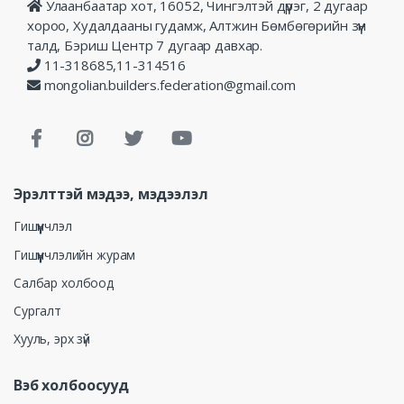
Улаанбаатар хот, 16052, Чингэлтэй дүүрэг, 2 дугаар
хороо, Худалдааны гудамж, Алтжин Бөмбөгөрийн зүүн
талд, Бэриш Центр 7 дугаар давхар.
11-318685,11-314516
mongolian.builders.federation@gmail.com
Эрэлттэй мэдээ, мэдээлэл
Гишүүнчлэл
Гишүүнчлэлийн журам
Салбар холбоод
Сургалт
Хууль, эрх зүй
Вэб холбоосууд