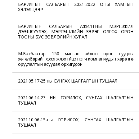
БАРИЛГЫН САЛБАРЫН 2021-2022 ОНЫ ХАМТЫН
ХЭЛЭЛЦЭЭР
БАРИЛГЫН САЛБАРЫН АЖИЛТНЫ МЭРГЭЖИЛ
ДЭЭШЛҮҮЛЭХ, МЭРГЭШЛИЙН ЗЭРЭГ ОЛГОХ ОРОН
ТООНЫ БУС ЗӨВЛӨЛИЙН ХУРАЛ
М.Батбаатар: 150 мянган айлын орон сууцны
хөтөлбөрийг хэрэгжүүлэх гүйцэтгэгч компаниудын хөрөнгө
оруулалтын асуудал орхигдсон
2021.05.17-25 ны СУНГАХ ШАЛГАЛТЫН ТУШААЛ
2021.06.14-23 НЫ ГОРИЛОХ, СУНГАХ ШАЛГАЛТЫН
ТУШААЛ
2021.10.06-15-ны ГОРИЛОХ, СУНГАХ ШАЛГАЛТЫН
ТУШААЛ