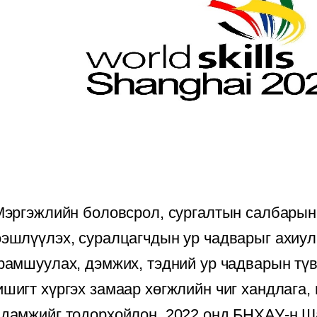
эргэжлийн боловсрол, сургалтын салбарын
ээшлүүлэх, суралцагчдын ур чадварыг ахиул
рамшуулах, дэмжих, тэдний ур чадварын тү
шигт хүргэх замаар хөгжлийн чиг хандлага,
адамжийг тодорхойлон, 2022 онд БНХАУ-н Ш