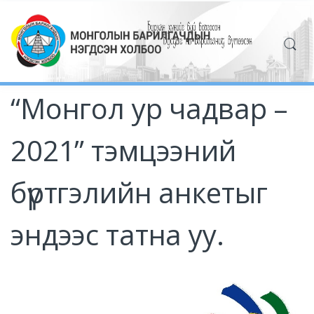
“Монгол ур чадвар –
2021” тэмцээний
бүртгэлийн анкетыг
эндээс татна уу.