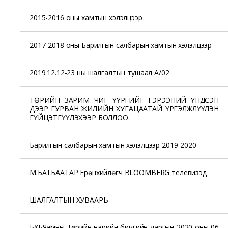
2015-2016 оны хамтын хэлэлцээр
2017-2018 оны Барилгын салбарын хамтын хэлэлцээр
2019.12.12-23 ны шалгалтын тушаал А/02
ТӨРИЙН ЗАРИМ ЧИГ ҮҮРГИЙГ ГЭРЭЭНИЙ ҮНДСЭН
ДЭЭР ГУРВАН ЖИЛИЙН ХУГАЦААТАЙ ҮРГЭЛЖЛҮҮЛЭН
ГҮЙЦЭТГҮҮЛЭХЭЭР БОЛЛОО.
Барилгын салбарын хамтын хэлэлцээр 2019-2020
М.БАТБААТАР Ерөнхийлөгч BLOOMBERG телевизэд
ШАЛГАЛТЫН ХУВААРЬ
БХБЯамны Төрийн нарийн бичгийн даргын 2020 оны 06