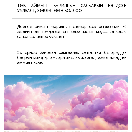
ТӨВ АЙМАГТ БАРИЛГЫН САЛБАРЫН НЭГДСЭН
УУЛЗАЛТ, ЗӨВЛӨГӨӨН БОЛЛОО
Дорнод аймагт барилгын салбар үүсэж хөгжсөний 70
жилийн ойг тэмдэглэн өнгөрүүлэх ажлын мэдээлэл хүргэх,
санал солилцох уулзалт
Эх орноо хайрлан хамгаалах сэтгэлтэй бүх эрчүүддээ
баярын мэнд хүргэж, эрүүл энх, аз жаргал, ажил үйлсэд нь
амжилт хүсье.