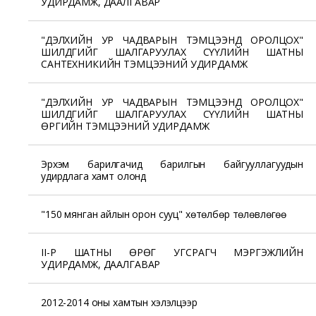
УДИРДАМЖ, ДААЛГАВАР
"ДЭЛХИЙН УР ЧАДВАРЫН ТЭМЦЭЭНД ОРОЛЦОХ"
ШИЛДГИЙГ ШАЛГАРУУЛАХ СҮҮЛИЙН ШАТНЫ
САНТЕХНИКИЙН ТЭМЦЭЭНИЙ УДИРДАМЖ
"ДЭЛХИЙН УР ЧАДВАРЫН ТЭМЦЭЭНД ОРОЛЦОХ"
ШИЛДГИЙГ ШАЛГАРУУЛАХ СҮҮЛИЙН ШАТНЫ
ӨРГИЙН ТЭМЦЭЭНИЙ УДИРДАМЖ
Эрхэм барилгачид барилгын байгууллагуудын
удирдлага хамт олонд
"150 мянган айлын орон сууц" хөтөлбөр төлөвлөгөө
II-Р ШАТНЫ ӨРӨГ УГСРАГЧ МЭРГЭЖЛИЙН
УДИРДАМЖ, ДААЛГАВАР
2012-2014 оны хамтын хэлэлцээр