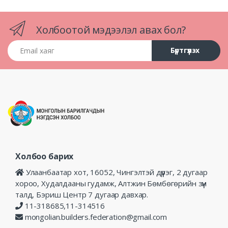
Холбоотой мэдээлэл авах бол?
Email хаяг
Бүртгүүлэх
Холбоо барих
Улаанбаатар хот, 16052, Чингэлтэй дүүрэг, 2 дугаар
хороо, Худалдааны гудамж, Алтжин Бөмбөгөрийн зүүн
талд, Бэриш Центр 7 дугаар давхар.
11-318685,11-314516
mongolian.builders.federation@gmail.com