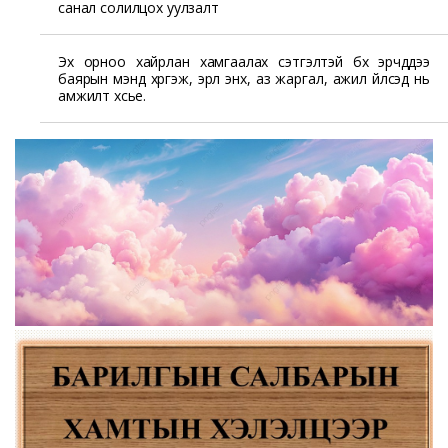
санал солилцох уулзалт
Эх орноо хайрлан хамгаалах сэтгэлтэй бүх эрчүүддээ
баярын мэнд хүргэж, эрүүл энх, аз жаргал, ажил үйлсэд нь
амжилт хүсье.