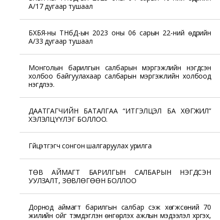
А/17 дугаар тушаал
БХБЯ-ны ТНбД-ын 2023 оны 06 сарын 22-ний өдрийн
А/33 дугаар тушаал
Монголын барилгын салбарын мэргэжлийн нэгдсэн
холбоо байгуулахаар салбарын мэргэжлийн холбоод
нэгдлээ.
ДААТГАГЧИЙН БАТАЛГАА “ИТГЭЛЦЭЛ БА ХӨГЖИЛ”
ХЭЛЭЛЦҮҮЛЭГ БОЛЛОО.
Гүйцэтгэгч сонгон шалгаруулах урилга
ТӨВ АЙМАГТ БАРИЛГЫН САЛБАРЫН НЭГДСЭН
УУЛЗАЛТ, ЗӨВЛӨГӨӨН БОЛЛОО
Дорнод аймагт барилгын салбар үүсэж хөгжсөний 70
жилийн ойг тэмдэглэн өнгөрүүлэх ажлын мэдээлэл хүргэх,