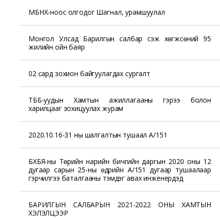
МБНХ-ноос олгодог Шагнал, урамшуулал
Монгол Улсад Барилгын салбар үүсэж хөгжсөний 95
жилийн ойн баяр
02 сард зохион байгуулагдах сургалт
ТББ-уудын Хамтын ажиллагааны гэрээ болон
харилцааг зохицуулах журам
2020.10.16-31 ны шалгалтын тушаал А/151
БХБЯ-ны Төрийн нарийн бичгийн даргын 2020 оны 12
дугаар сарын 25-ны өдрийн А/151 дугаар тушаалаар
гэрчилгээ баталгааны тэмдэг авах инженерүүдэд
БАРИЛГЫН САЛБАРЫН 2021-2022 ОНЫ ХАМТЫН
ХЭЛЭЛЦЭЭР