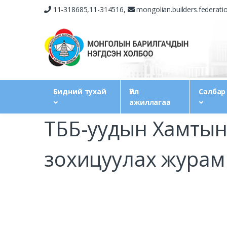
11-318685,11-314516,
mongolian.builders.federat
Бидний тухай
Үйл
Салбар
ажиллагаа
ТББ-уудын Хамтын
зохицуулах журам