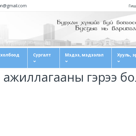
ion@gmail.com
Гиш
 холбоод
Сургалт
Мэдээ, мэдээлэл
Хууль, э
 ажиллагааны гэрээ бо