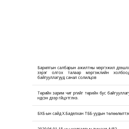
Барилгын салбарын ажилтны мэргэжил дээшлүү
зэрэг олгох талаар мэргэжлийн холбоо
байгууллагууд санал солилцов
Төрийн зарим чиг үүргийг төрийн бус байгуулла
үндсэн дээр гүйцэтгүүлнэ.
БХБ-ын сайд Х.Баделхан ТББ-уудын төлөөлөлтэй
2020.06.01-15-ны шалгалтын тушаал А/82