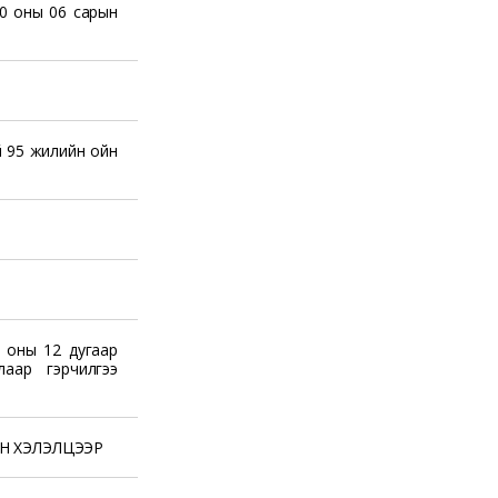
0 оны 06 сарын
й 95 жилийн ойн
 оны 12 дугаар
аар гэрчилгээ
Н ХЭЛЭЛЦЭЭР