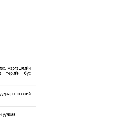
лэх, мэргэшлийн
д төрийн бус
гуудаар гэрээний
 уулзав.