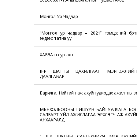
Монгол Ур Чадвар
“Монгол ур чадвар – 2021” тэмцээний бүрт
эндээс татна уу.
ХАБЭА-н сургалт
II-Р ШАТНЫ ЦАХИЛГААН МЭРГЭЖЛИЙ
ДААЛГАВАР
Барилга, Нийтийн аж ахуйн удирдах ажилтны з
МБНХОЛБООНЫ ГИШҮҮН БАЙГУУЛЛАГА БО
САЛБАРТ ҮЙЛ АЖИЛЛАГАА ЭРХЛЭГЧ АЖ АХУ
АНХААРАЛД
" II-р ШАТНЫ САНТЕХНИКЧ МЭРГЭЖЛИЙ