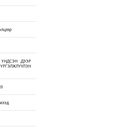
элцээр
 ҮНДСЭН ДЭЭР
ГЭЛЖЛҮҮЛЭН
20
изэд