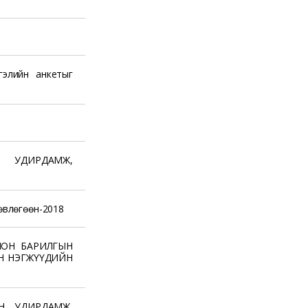
гэлийн анкетыг
Н УДИРДАМЖ,
өвлөгөөн-2018
ЛОН БАРИЛГЫН
ЙН НЭГЖҮҮДИЙН
Н УДИРДАМЖ,