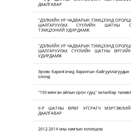
ДААЛГАВАР
"ДЭЛХИЙН УР ЧАДВАРЫН ТЭМЦЭЭНД ОРОЛЦ
ШАЛГАРУУЛАХ СҮҮЛИЙН ШАТНЫ СА
ТЭМЦЭЭНИЙ УДИРДАМЖ
"ДЭЛХИЙН УР ЧАДВАРЫН ТЭМЦЭЭНД ОРОЛЦ
ШАЛГАРУУЛАХ СҮҮЛИЙН ШАТНЫ ӨРГИЙ
УДИРДАМЖ
Эрхэм барилгачид барилгын байгууллагуудын 
олонд
"150 мянган айлын орон сууц" хөтөлбөр төлөв
II-Р ШАТНЫ ӨРӨГ УГСРАГЧ МЭРГЭЖЛИЙ
ДААЛГАВАР
2012-2014 оны хамтын хэлэлцээр