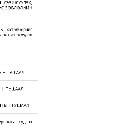
 ДЭЭШЛҮҮЛЭХ,
УС ЗӨВЛӨЛИЙН
ны хөтөлбөрийг
уулалтын асуудал
Л
ТЫН ТУШААЛ
ТЫН ТУШААЛ
ГАЛТЫН ТУШААЛ
уршлага судлах