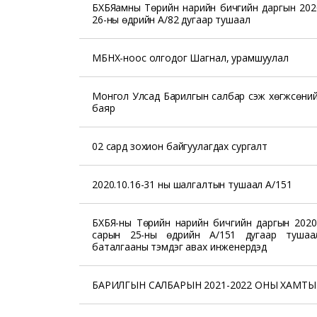
БХБЯамны Төрийн нарийн бичгийн даргын 202
26-ны өдрийн А/82 дугаар тушаал
МБНХ-ноос олгодог Шагнал, урамшуулал
Монгол Улсад Барилгын салбар үүсэж хөгжсөни
баяр
02 сард зохион байгуулагдах сургалт
2020.10.16-31 ны шалгалтын тушаал А/151
БХБЯ-ны Төрийн нарийн бичгийн даргын 2020
сарын 25-ны өдрийн А/151 дугаар тушаал
баталгааны тэмдэг авах инженерүүдэд
БАРИЛГЫН САЛБАРЫН 2021-2022 ОНЫ ХАМТЫ