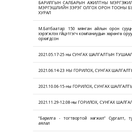
БАРИЛГЫН САЛБАРЫН АЖИЛТНЫ МЭРГЭЖИЛ
МЭРГЭШЛИЙН ЗЭРЭГ ОЛГОХ ОРОН ТООНЫ Б
ХУРАЛ
М.Батбаатар: 150 мянган айлын орон сууц
хэрэгжүүлэх гүйцэтгэгч компаниудын хөрөнгө ор
орхигдсон
2021.05.17-25 ны СУНГАХ ШАЛГАЛТЫН ТУШАА
2021.06.14-23 НЫ ГОРИЛОХ, СУНГАХ ШАЛГАЛ
2021.10.06-15-ны ГОРИЛОХ, СУНГАХ ШАЛГАЛ
2021.11.29-12.08-ны ГОРИЛОХ, СУНГАХ ШАЛ
“Барилга - тогтвортой хөгжил” Сургалт, т
аялал