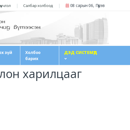
08 сарын 06, Пүрэв
үүнчлэл
Салбар холбоод
рх зүй
Холбоо
ДЭД СИСТЕМҮҮД
барих
лон харилцааг