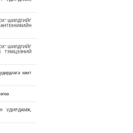
ОХ" ШИЛДГИЙГ
НТЕХНИКИЙН
ОХ" ШИЛДГИЙГ
Н ТЭМЦЭЭНИЙ
удирдлага хамт
лөгөө
Н УДИРДАМЖ,