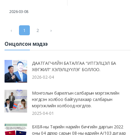
2026-03-08
‹
1
2
›
Онцолсон мэдээ
ДААТГАГЧИЙН БАТАЛГАА “ИТГЭЛЦЭЛ БА
ХӨГЖИЛ” ХЭЛЭЛЦҮҮЛЭГ БОЛЛОО.
2026-02-04
Монголын барилгын салбарын мэргэжлийн
нэгдсэн холбоо байгуулахаар салбарын
мэргэжлийн холбоод нэгдлээ.
2025-04-01
БХБЯ-ны Төрийн нарийн бичгийн даргын 2022
оны 04 дүгээр сарын 08-ны өдрийн А/103 дугаар