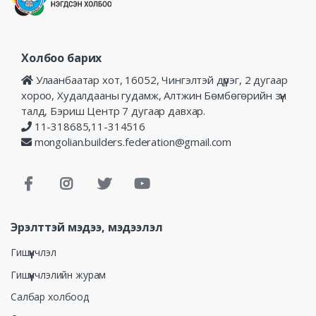
Холбоо барих
Улаанбаатар хот, 16052, Чингэлтэй дүүрэг, 2 дугаар
хороо, Худалдааны гудамж, Алтжин Бөмбөгөрийн зүүн
талд, Бэриш Центр 7 дугаар давхар.
11-318685,11-314516
mongolian.builders.federation@gmail.com
Эрэлттэй мэдээ, мэдээлэл
Гишүүнчлэл
Гишүүнчлэлийн журам
Салбар холбоод