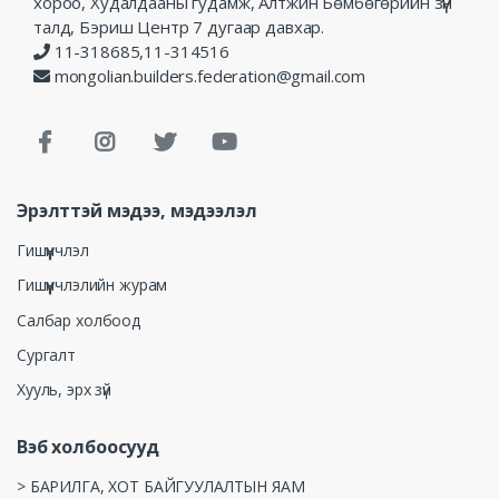
хороо, Худалдааны гудамж, Алтжин Бөмбөгөрийн зүүн
талд, Бэриш Центр 7 дугаар давхар.
11-318685,11-314516
mongolian.builders.federation@gmail.com
Эрэлттэй мэдээ, мэдээлэл
Гишүүнчлэл
Гишүүнчлэлийн журам
Салбар холбоод
Сургалт
Хууль, эрх зүй
Вэб холбоосууд
> БАРИЛГА, ХОТ БАЙГУУЛАЛТЫН ЯАМ