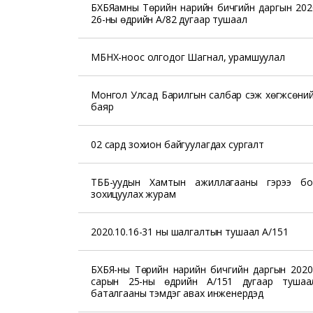
БХБЯамны Төрийн нарийн бичгийн даргын 202
26-ны өдрийн А/82 дугаар тушаал
МБНХ-ноос олгодог Шагнал, урамшуулал
Монгол Улсад Барилгын салбар үүсэж хөгжсөни
баяр
02 сард зохион байгуулагдах сургалт
ТББ-уудын Хамтын ажиллагааны гэрээ бо
зохицуулах журам
2020.10.16-31 ны шалгалтын тушаал А/151
БХБЯ-ны Төрийн нарийн бичгийн даргын 2020
сарын 25-ны өдрийн А/151 дугаар тушаал
баталгааны тэмдэг авах инженерүүдэд