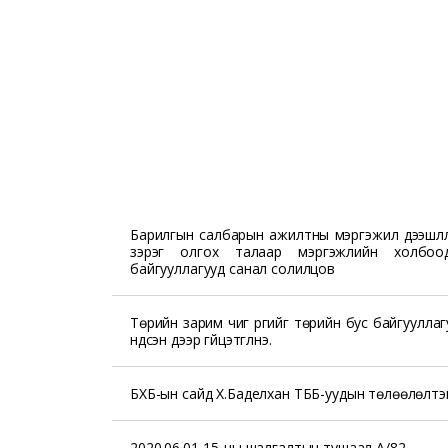
Барилгын салбарын ажилтны мэргэжил дээшлүү
зэрэг олгох талаар мэргэжлийн холбоо
байгууллагууд санал солилцов
Төрийн зарим чиг үүргийг төрийн бус байгуулла
үндсэн дээр гүйцэтгүүлнэ.
БХБ-ын сайд Х.Баделхан ТББ-уудын төлөөлөлтэй
2020.06.01-15-ны шалгалтын тушаал А/82