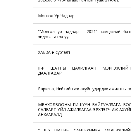
Монгол Ур Чадвар
“Монгол ур чадвар – 2021” тэмцээний бүрт
эндээс татна уу.
ХАБЭА-н сургалт
II-Р ШАТНЫ ЦАХИЛГААН МЭРГЭЖЛИЙ
ДААЛГАВАР
Барилга, Нийтийн аж ахуйн удирдах ажилтны з
МБНХОЛБООНЫ ГИШҮҮН БАЙГУУЛЛАГА БО
САЛБАРТ ҮЙЛ АЖИЛЛАГАА ЭРХЛЭГЧ АЖ АХУ
АНХААРАЛД
" II-р ШАТНЫ САНТЕХНИКЧ МЭРГЭЖЛИЙ