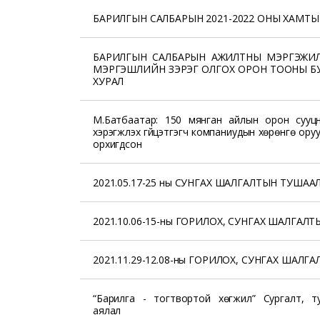
БАРИЛГЫН САЛБАРЫН 2021-2022 ОНЫ ХАМТЫ
БАРИЛГЫН САЛБАРЫН АЖИЛТНЫ МЭРГЭЖИЛ
МЭРГЭШЛИЙН ЗЭРЭГ ОЛГОХ ОРОН ТООНЫ Б
ХУРАЛ
М.Батбаатар: 150 мянган айлын орон сууц
хэрэгжүүлэх гүйцэтгэгч компаниудын хөрөнгө ор
орхигдсон
2021.05.17-25 ны СУНГАХ ШАЛГАЛТЫН ТУШАА
2021.10.06-15-ны ГОРИЛОХ, СУНГАХ ШАЛГАЛ
2021.11.29-12.08-ны ГОРИЛОХ, СУНГАХ ШАЛ
“Барилга - тогтвортой хөгжил” Сургалт, т
аялал