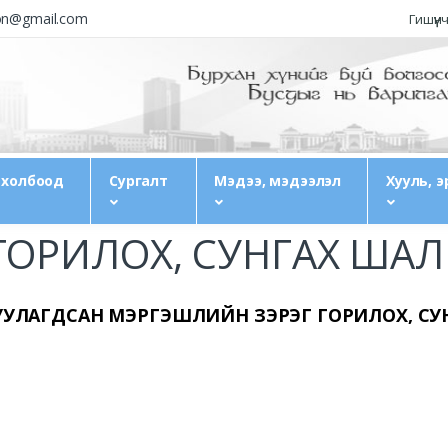
ion@gmail.com
Гишүүн
 холбоод
Сургалт
Мэдээ, мэдээлэл
Хууль, э
Ы ГОРИЛОХ, СУНГАХ Ш
ЙГУУЛАГДСАН МЭРГЭШЛИЙН ЗЭРЭГ ГОРИЛОХ, 