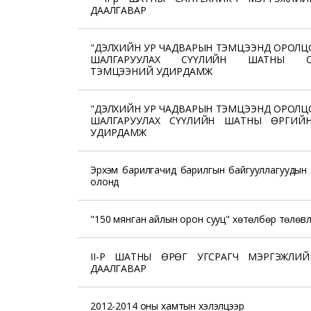
ДААЛГАВАР
"ДЭЛХИЙН УР ЧАДВАРЫН ТЭМЦЭЭНД ОРОЛЦ
ШАЛГАРУУЛАХ СҮҮЛИЙН ШАТНЫ СА
ТЭМЦЭЭНИЙ УДИРДАМЖ
"ДЭЛХИЙН УР ЧАДВАРЫН ТЭМЦЭЭНД ОРОЛЦ
ШАЛГАРУУЛАХ СҮҮЛИЙН ШАТНЫ ӨРГИЙ
УДИРДАМЖ
Эрхэм барилгачид барилгын байгууллагуудын 
олонд
"150 мянган айлын орон сууц" хөтөлбөр төлөв
II-Р ШАТНЫ ӨРӨГ УГСРАГЧ МЭРГЭЖЛИЙ
ДААЛГАВАР
2012-2014 оны хамтын хэлэлцээр