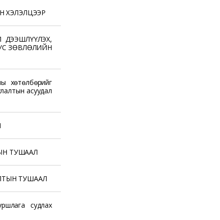
Н ХЭЛЭЛЦЭЭР
 ДЭЭШЛҮҮЛЭХ,
УС ЗӨВЛӨЛИЙН
ны хөтөлбөрийг
уулалтын асуудал
Л
ТЫН ТУШААЛ
ГАЛТЫН ТУШААЛ
уршлага судлах