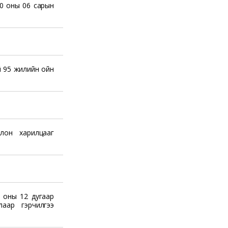
0 оны 06 сарын
й 95 жилийн ойн
лон харилцааг
 оны 12 дугаар
аар гэрчилгээ