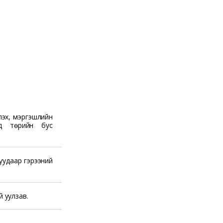
лэх, мэргэшлийн
д төрийн бус
гуудаар гэрээний
 уулзав.