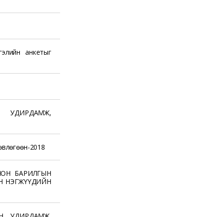
гэлийн анкетыг
Н УДИРДАМЖ,
өвлөгөөн-2018
ЛОН БАРИЛГЫН
ЙН НЭГЖҮҮДИЙН
Н УДИРДАМЖ,