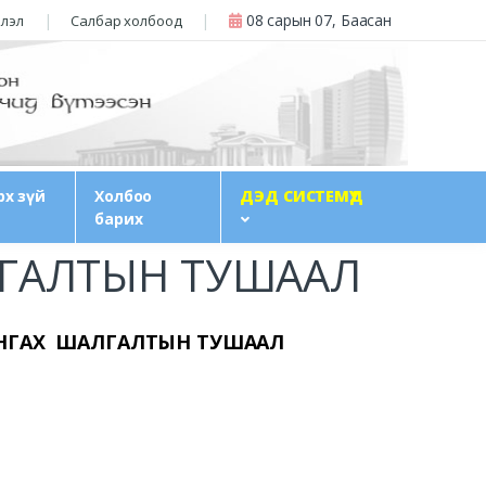
08 сарын 07, Баасан
члэл
Салбар холбоод
рх зүй
Холбоо
ДЭД СИСТЕМҮҮД
барих
АЛГАЛТЫН ТУШААЛ
СУНГАХ ШАЛГАЛТЫН ТУШААЛ