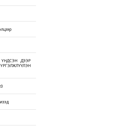
элцээр
 ҮНДСЭН ДЭЭР
ГЭЛЖЛҮҮЛЭН
20
изэд