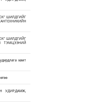
ОХ" ШИЛДГИЙГ
НТЕХНИКИЙН
ОХ" ШИЛДГИЙГ
Н ТЭМЦЭЭНИЙ
удирдлага хамт
лөгөө
Н УДИРДАМЖ,