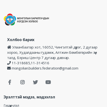
Холбоо барих
Улаанбаатар хот, 16052, Чингэлтэй дүүрэг, 2 дугаар
хороо, Худалдааны гудамж, Алтжин Бөмбөгөрийн зүүн
талд, Бэриш Центр 7 дугаар давхар.
11-318685,11-314516
mongolian.builders.federation@gmail.com
Эрэлттэй мэдээ, мэдээлэл
Гишүүнчлэл