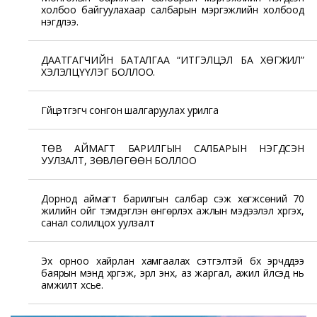
холбоо байгуулахаар салбарын мэргэжлийн холбоод
нэгдлээ.
ДААТГАГЧИЙН БАТАЛГАА “ИТГЭЛЦЭЛ БА ХӨГЖИЛ”
ХЭЛЭЛЦҮҮЛЭГ БОЛЛОО.
Гүйцэтгэгч сонгон шалгаруулах урилга
ТӨВ АЙМАГТ БАРИЛГЫН САЛБАРЫН НЭГДСЭН
УУЛЗАЛТ, ЗӨВЛӨГӨӨН БОЛЛОО
Дорнод аймагт барилгын салбар үүсэж хөгжсөний 70
жилийн ойг тэмдэглэн өнгөрүүлэх ажлын мэдээлэл хүргэх,
санал солилцох уулзалт
Эх орноо хайрлан хамгаалах сэтгэлтэй бүх эрчүүддээ
баярын мэнд хүргэж, эрүүл энх, аз жаргал, ажил үйлсэд нь
амжилт хүсье.