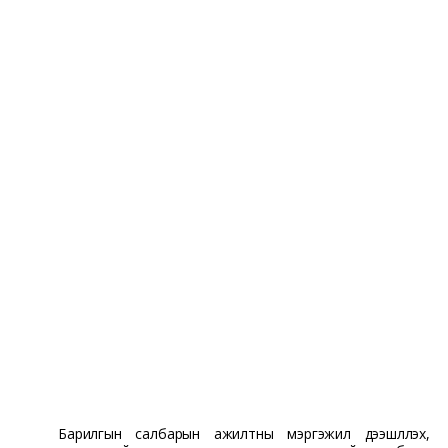
Барилгын салбарын ажилтны мэргэжил дээшлүүлэх,