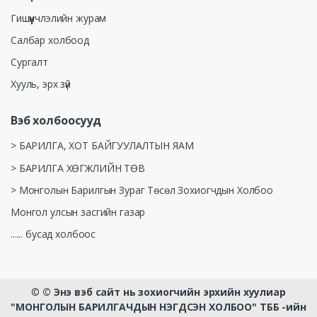
Гишүүнчлэлийн журам
Салбар холбоод
Сургалт
Хууль, эрх зүй
Вэб холбоосууд
> БАРИЛГА, ХОТ БАЙГУУЛАЛТЫН ЯАМ
> БАРИЛГА ХӨГЖЛИЙН ТӨВ
> Монголын Барилгын Зураг Төсөл Зохиогчдын Холбоо
Монгол улсын засгийн газар
...... бусад холбоос
©
© Энэ вэб сайт нь зохиогчийн эрхийн хуулиар
"МОНГОЛЫН БАРИЛГАЧДЫН НЭГДСЭН ХОЛБОО" ТББ -ийн