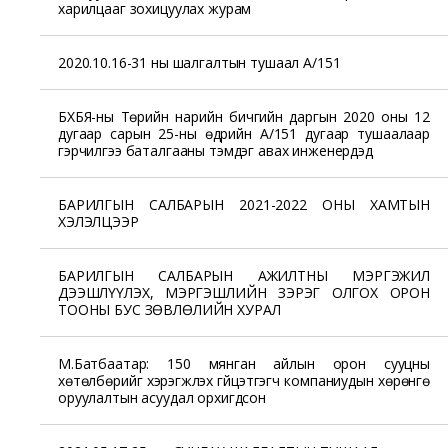
харилцааг зохицуулах журам
2020.10.16-31 ны шалгалтын тушаал А/151
БХБЯ-ны Төрийн нарийн бичгийн даргын 2020 оны 12
дугаар сарын 25-ны өдрийн А/151 дугаар тушаалаар
гэрчилгээ баталгааны тэмдэг авах инженерүүдэд
БАРИЛГЫН САЛБАРЫН 2021-2022 ОНЫ ХАМТЫН
ХЭЛЭЛЦЭЭР
БАРИЛГЫН САЛБАРЫН АЖИЛТНЫ МЭРГЭЖИЛ
ДЭЭШЛҮҮЛЭХ, МЭРГЭШЛИЙН ЗЭРЭГ ОЛГОХ ОРОН
ТООНЫ БУС ЗӨВЛӨЛИЙН ХУРАЛ
М.Батбаатар: 150 мянган айлын орон сууцны
хөтөлбөрийг хэрэгжүүлэх гүйцэтгэгч компаниудын хөрөнгө
оруулалтын асуудал орхигдсон