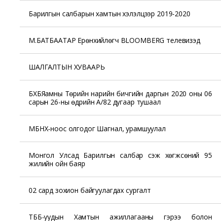
Барилгын салбарын хамтын хэлэлцээр 2019-2020
М.БАТБААТАР Ерөнхийлөгч BLOOMBERG телевизэд
ШАЛГАЛТЫН ХУВААРЬ
БХБЯамны Төрийн нарийн бичгийн даргын 2020 оны 06
сарын 26-ны өдрийн А/82 дугаар тушаал
МБНХ-ноос олгодог Шагнал, урамшуулал
Монгол Улсад Барилгын салбар үүсэж хөгжсөний 95
жилийн ойн баяр
02 сард зохион байгуулагдах сургалт
ТББ-уудын Хамтын ажиллагааны гэрээ болон