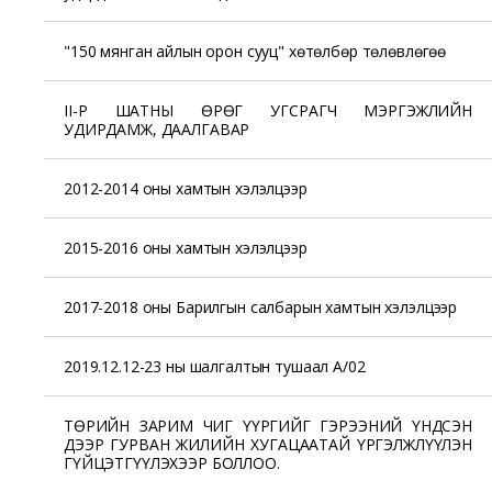
"150 мянган айлын орон сууц" хөтөлбөр төлөвлөгөө
II-Р ШАТНЫ ӨРӨГ УГСРАГЧ МЭРГЭЖЛИЙН
УДИРДАМЖ, ДААЛГАВАР
2012-2014 оны хамтын хэлэлцээр
2015-2016 оны хамтын хэлэлцээр
2017-2018 оны Барилгын салбарын хамтын хэлэлцээр
2019.12.12-23 ны шалгалтын тушаал А/02
ТӨРИЙН ЗАРИМ ЧИГ ҮҮРГИЙГ ГЭРЭЭНИЙ ҮНДСЭН
ДЭЭР ГУРВАН ЖИЛИЙН ХУГАЦААТАЙ ҮРГЭЛЖЛҮҮЛЭН
ГҮЙЦЭТГҮҮЛЭХЭЭР БОЛЛОО.