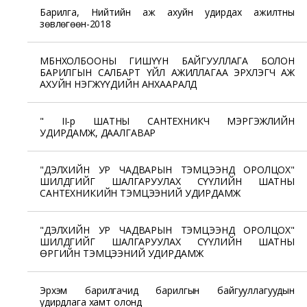
Барилга, Нийтийн аж ахуйн удирдах ажилтны
зөвлөгөөн-2018
МБНХОЛБООНЫ ГИШҮҮН БАЙГУУЛЛАГА БОЛОН
БАРИЛГЫН САЛБАРТ ҮЙЛ АЖИЛЛАГАА ЭРХЛЭГЧ АЖ
АХУЙН НЭГЖҮҮДИЙН АНХААРАЛД
" II-р ШАТНЫ САНТЕХНИКЧ МЭРГЭЖЛИЙН
УДИРДАМЖ, ДААЛГАВАР
"ДЭЛХИЙН УР ЧАДВАРЫН ТЭМЦЭЭНД ОРОЛЦОХ"
ШИЛДГИЙГ ШАЛГАРУУЛАХ СҮҮЛИЙН ШАТНЫ
САНТЕХНИКИЙН ТЭМЦЭЭНИЙ УДИРДАМЖ
"ДЭЛХИЙН УР ЧАДВАРЫН ТЭМЦЭЭНД ОРОЛЦОХ"
ШИЛДГИЙГ ШАЛГАРУУЛАХ СҮҮЛИЙН ШАТНЫ
ӨРГИЙН ТЭМЦЭЭНИЙ УДИРДАМЖ
Эрхэм барилгачид барилгын байгууллагуудын
удирдлага хамт олонд