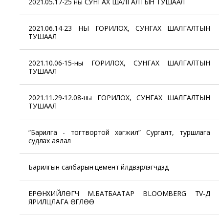
2021.05.17-25 ны СУНГАХ ШАЛГАЛТЫН ТУШААЛ
2021.06.14-23 НЫ ГОРИЛОХ, СУНГАХ ШАЛГАЛТЫН
ТУШААЛ
2021.10.06-15-ны ГОРИЛОХ, СУНГАХ ШАЛГАЛТЫН
ТУШААЛ
2021.11.29-12.08-ны ГОРИЛОХ, СУНГАХ ШАЛГАЛТЫН
ТУШААЛ
“Барилга - тогтвортой хөгжил” Сургалт, туршлага
судлах аялал
Барилгын салбарын цемент үйлдвэрлэгчдэд
ЕРӨНХИЙЛӨГЧ М.БАТБААТАР BLOOMBERG TV-Д
ЯРИЛЦЛАГА ӨГЛӨӨ