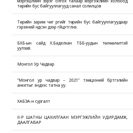
мэргэшлийн зэрэг олгох талаар мэргэжлийн холбоод
төрийн бус байгууллагууд санал солилцов
Төрийн зарим чиг үүргийг төрийн бус байгууллагуудаар
гэрээний үндсэн дээр гүйцэтгүүлнэ.
БХБ-ын сайд Х.Баделхан ТББ-уудын төлөөлөлтэй
уулзав.
Монгол Ур Чадвар
“Монгол ур чадвар – 2021” тэмцээний бүртгэлийн
анкетыг эндээс татна уу.
ХАБЭА-н сургалт
II-Р ШАТНЫ ЦАХИЛГААН МЭРГЭЖЛИЙН УДИРДАМЖ,
ДААЛГАВАР