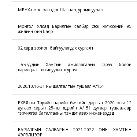
МБНХ-ноос олгодог Шагнал, урамшуулал
Монгол Улсад Барилгын салбар үүсэж хөгжсөний 95
жилийн ойн баяр
02 сард зохион байгуулагдах сургалт
ТББ-уудын Хамтын ажиллагааны гэрээ болон
харилцааг зохицуулах журам
2020.10.16-31 ны шалгалтын тушаал А/151
БХБЯ-ны Төрийн нарийн бичгийн даргын 2020 оны 12
дугаар сарын 25-ны өдрийн А/151 дугаар тушаалаар
гэрчилгээ баталгааны тэмдэг авах инженерүүдэд
БАРИЛГЫН САЛБАРЫН 2021-2022 ОНЫ ХАМТЫН
ХЭЛЭЛЦЭЭР