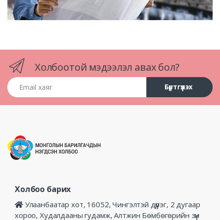
Холбоотой мэдээлэл авах бол?
Email хаяг
Бүртгүүлэх
Холбоо барих
Улаанбаатар хот, 16052, Чингэлтэй дүүрэг, 2 дугаар
хороо, Худалдааны гудамж, Алтжин Бөмбөгөрийн зүүн