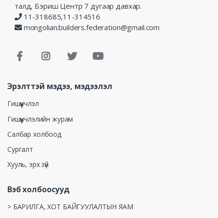
талд, Бэриш Центр 7 дугаар давхар.
11-318685,11-314516
mongolian.builders.federation@gmail.com
Эрэлттэй мэдээ, мэдээлэл
Гишүүнчлэл
Гишүүнчлэлийн журам
Салбар холбоод
Сургалт
Хууль, эрх зүй
Вэб холбоосууд
> БАРИЛГА, ХОТ БАЙГУУЛАЛТЫН ЯАМ