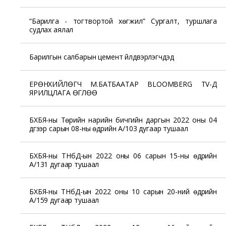
“Барилга - тогтвортой хөгжил” Сургалт, туршлага
судлах аялал
Барилгын салбарын цемент үйлдвэрлэгчдэд
ЕРӨНХИЙЛӨГЧ М.БАТБААТАР BLOOMBERG TV-Д
ЯРИЛЦЛАГА ӨГЛӨӨ
БХБЯ-ны Төрийн нарийн бичгийн даргын 2022 оны 04
дүгээр сарын 08-ны өдрийн А/103 дугаар тушаал
БХБЯ-ны ТНбД-ын 2022 оны 06 сарын 15-ны өдрийн
А/131 дугаар тушаал
БХБЯ-ны ТНбД-ын 2022 оны 10 сарын 20-ний өдрийн
А/159 дугаар тушаал