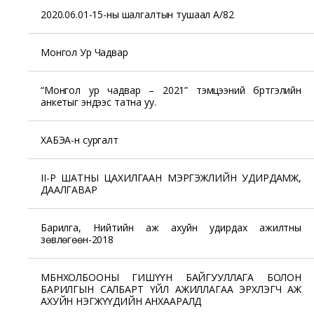
2020.06.01-15-ны шалгалтын тушаал А/82
Монгол Ур Чадвар
“Монгол ур чадвар – 2021” тэмцээний бүртгэлийн
анкетыг эндээс татна уу.
ХАБЭА-н сургалт
II-Р ШАТНЫ ЦАХИЛГААН МЭРГЭЖЛИЙН УДИРДАМЖ,
ДААЛГАВАР
Барилга, Нийтийн аж ахуйн удирдах ажилтны
зөвлөгөөн-2018
МБНХОЛБООНЫ ГИШҮҮН БАЙГУУЛЛАГА БОЛОН
БАРИЛГЫН САЛБАРТ ҮЙЛ АЖИЛЛАГАА ЭРХЛЭГЧ АЖ
АХУЙН НЭГЖҮҮДИЙН АНХААРАЛД