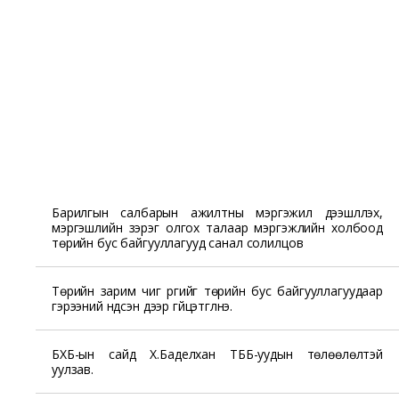
Барилгын салбарын ажилтны мэргэжил дээшлүүлэх,
мэргэшлийн зэрэг олгох талаар мэргэжлийн холбоод
төрийн бус байгууллагууд санал солилцов
Төрийн зарим чиг үүргийг төрийн бус байгууллагуудаар
гэрээний үндсэн дээр гүйцэтгүүлнэ.
БХБ-ын сайд Х.Баделхан ТББ-уудын төлөөлөлтэй
уулзав.