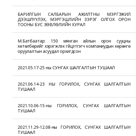
БАРИЛГЫН САЛБАРЫН АЖИЛТНЫ МЭРГЭЖИЛ
ДЭЭШЛҮҮЛЭХ, МЭРГЭШЛИЙН ЗЭРЭГ ОЛГОХ ОРОН
ТООНЫ БУС ЗӨВЛӨЛИЙН ХУРАЛ
М.Батбаатар: 150 мянган айлын орон сууцны
хөтөлбөрийг хэрэгжүүлэх гүйцэтгэгч компаниудын хөрөнгө
оруулалтын асуудал орхигдсон
2021.05.17-25 ны СУНГАХ ШАЛГАЛТЫН ТУШААЛ
2021.06.14-23 НЫ ГОРИЛОХ, СУНГАХ ШАЛГАЛТЫН
ТУШААЛ
2021.10.06-15-ны ГОРИЛОХ, СУНГАХ ШАЛГАЛТЫН
ТУШААЛ
2021.11.29-12.08-ны ГОРИЛОХ, СУНГАХ ШАЛГАЛТЫН
ТУШААЛ