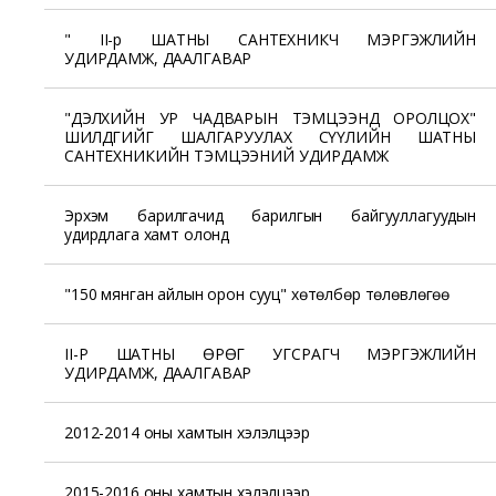
" II-р ШАТНЫ САНТЕХНИКЧ МЭРГЭЖЛИЙН
УДИРДАМЖ, ДААЛГАВАР
"ДЭЛХИЙН УР ЧАДВАРЫН ТЭМЦЭЭНД ОРОЛЦОХ"
ШИЛДГИЙГ ШАЛГАРУУЛАХ СҮҮЛИЙН ШАТНЫ
САНТЕХНИКИЙН ТЭМЦЭЭНИЙ УДИРДАМЖ
Эрхэм барилгачид барилгын байгууллагуудын
удирдлага хамт олонд
"150 мянган айлын орон сууц" хөтөлбөр төлөвлөгөө
II-Р ШАТНЫ ӨРӨГ УГСРАГЧ МЭРГЭЖЛИЙН
УДИРДАМЖ, ДААЛГАВАР
2012-2014 оны хамтын хэлэлцээр
2015-2016 оны хамтын хэлэлцээр