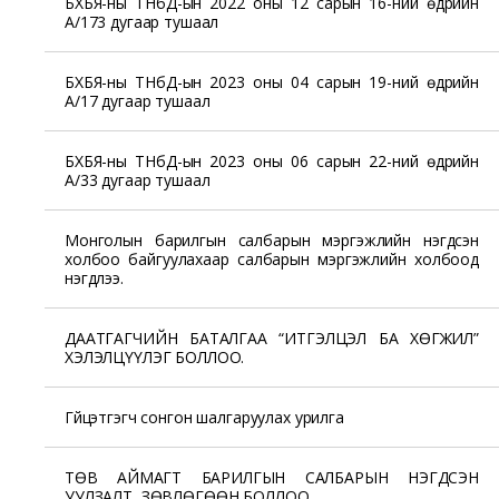
БХБЯ-ны ТНбД-ын 2022 оны 12 сарын 16-ний өдрийн
А/173 дугаар тушаал
БХБЯ-ны ТНбД-ын 2023 оны 04 сарын 19-ний өдрийн
А/17 дугаар тушаал
БХБЯ-ны ТНбД-ын 2023 оны 06 сарын 22-ний өдрийн
А/33 дугаар тушаал
Монголын барилгын салбарын мэргэжлийн нэгдсэн
холбоо байгуулахаар салбарын мэргэжлийн холбоод
нэгдлээ.
ДААТГАГЧИЙН БАТАЛГАА “ИТГЭЛЦЭЛ БА ХӨГЖИЛ”
ХЭЛЭЛЦҮҮЛЭГ БОЛЛОО.
Гүйцэтгэгч сонгон шалгаруулах урилга
ТӨВ АЙМАГТ БАРИЛГЫН САЛБАРЫН НЭГДСЭН
УУЛЗАЛТ, ЗӨВЛӨГӨӨН БОЛЛОО