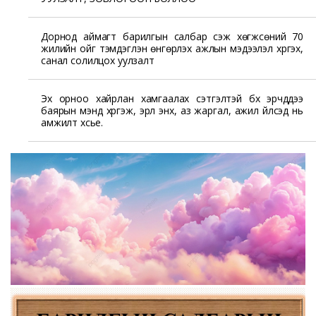
Дорнод аймагт барилгын салбар үүсэж хөгжсөний 70
жилийн ойг тэмдэглэн өнгөрүүлэх ажлын мэдээлэл хүргэх,
санал солилцох уулзалт
Эх орноо хайрлан хамгаалах сэтгэлтэй бүх эрчүүддээ
баярын мэнд хүргэж, эрүүл энх, аз жаргал, ажил үйлсэд нь
амжилт хүсье.