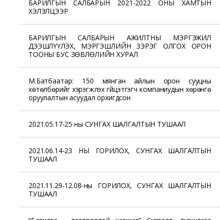
БАРИЛГЫН САЛБАРЫН 2021-2022 ОНЫ ХАМТЫН
ХЭЛЭЛЦЭЭР
БАРИЛГЫН САЛБАРЫН АЖИЛТНЫ МЭРГЭЖИЛ
ДЭЭШЛҮҮЛЭХ, МЭРГЭШЛИЙН ЗЭРЭГ ОЛГОХ ОРОН
ТООНЫ БУС ЗӨВЛӨЛИЙН ХУРАЛ
М.Батбаатар: 150 мянган айлын орон сууцны
хөтөлбөрийг хэрэгжүүлэх гүйцэтгэгч компаниудын хөрөнгө
оруулалтын асуудал орхигдсон
2021.05.17-25 ны СУНГАХ ШАЛГАЛТЫН ТУШААЛ
2021.06.14-23 НЫ ГОРИЛОХ, СУНГАХ ШАЛГАЛТЫН
ТУШААЛ
2021.11.29-12.08-ны ГОРИЛОХ, СУНГАХ ШАЛГАЛТЫН
ТУШААЛ