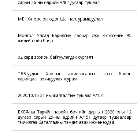
сарын 26-ны өдрийн А/82 дугаар тушаал
МБНХ-ноос олгодог Шагнал, урамшуулал
Монгол Улсад Барилгын салбар үүсэж хөгжсөний 95
жилийн ойн баяр
02 сард зохион байгуулагдах сургалт
ТББ-уудын Хамтын ажиллагааны гэрээ болон
харилцааг зохицуулах журам
2020.10.16-31 ны шалгалтын тушаал А/151
БХБЯ-ны Төрийн нарийн бичгийн даргын 2020 оны 12
дугаар сарын 25-ны өдрийн А/151 дугаар тушаалаар
гэрчилгээ баталгааны тэмдэг авах инженерүүдэд