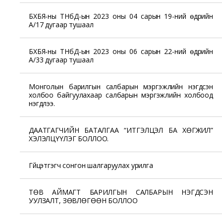
БХБЯ-ны ТНбД-ын 2023 оны 04 сарын 19-ний өдрийн
А/17 дугаар тушаал
БХБЯ-ны ТНбД-ын 2023 оны 06 сарын 22-ний өдрийн
А/33 дугаар тушаал
Монголын барилгын салбарын мэргэжлийн нэгдсэн
холбоо байгуулахаар салбарын мэргэжлийн холбоод
нэгдлээ.
ДААТГАГЧИЙН БАТАЛГАА “ИТГЭЛЦЭЛ БА ХӨГЖИЛ”
ХЭЛЭЛЦҮҮЛЭГ БОЛЛОО.
Гүйцэтгэгч сонгон шалгаруулах урилга
ТӨВ АЙМАГТ БАРИЛГЫН САЛБАРЫН НЭГДСЭН
УУЛЗАЛТ, ЗӨВЛӨГӨӨН БОЛЛОО