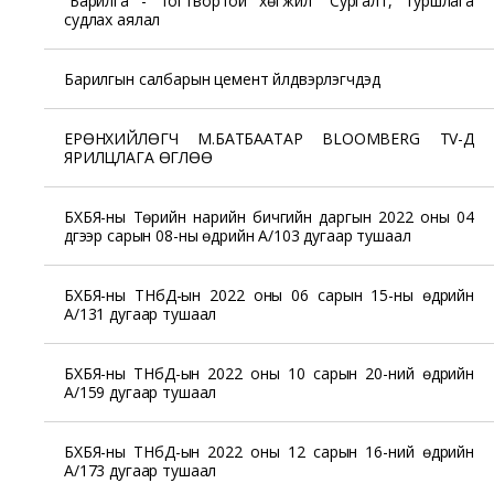
“Барилга - тогтвортой хөгжил” Сургалт, туршлага
судлах аялал
Барилгын салбарын цемент үйлдвэрлэгчдэд
ЕРӨНХИЙЛӨГЧ М.БАТБААТАР BLOOMBERG TV-Д
ЯРИЛЦЛАГА ӨГЛӨӨ
БХБЯ-ны Төрийн нарийн бичгийн даргын 2022 оны 04
дүгээр сарын 08-ны өдрийн А/103 дугаар тушаал
БХБЯ-ны ТНбД-ын 2022 оны 06 сарын 15-ны өдрийн
А/131 дугаар тушаал
БХБЯ-ны ТНбД-ын 2022 оны 10 сарын 20-ний өдрийн
А/159 дугаар тушаал
БХБЯ-ны ТНбД-ын 2022 оны 12 сарын 16-ний өдрийн
А/173 дугаар тушаал