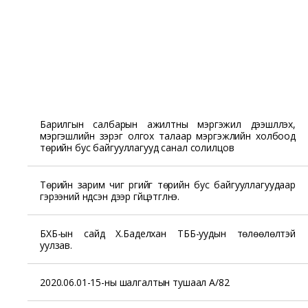
Барилгын салбарын ажилтны мэргэжил дээшлүүлэх,
мэргэшлийн зэрэг олгох талаар мэргэжлийн холбоод
төрийн бус байгууллагууд санал солилцов
Төрийн зарим чиг үүргийг төрийн бус байгууллагуудаар
гэрээний үндсэн дээр гүйцэтгүүлнэ.
БХБ-ын сайд Х.Баделхан ТББ-уудын төлөөлөлтэй
уулзав.
2020.06.01-15-ны шалгалтын тушаал А/82