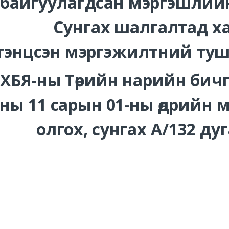
байгуулагдсан мэргэшлийн
Сунгах шалгалтад 
тэнцсэн мэргэжилтний туш
ХБЯ-ны Төрийн нарийн бич
ны 11 сарын 01-ны өдрийн 
олгох, сунгах А/132 ду