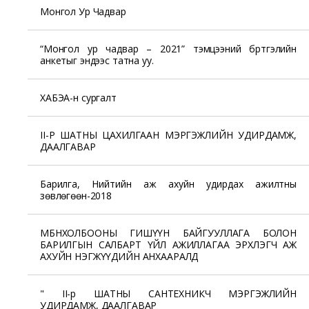
Монгол Ур Чадвар
“Монгол ур чадвар – 2021” тэмцээний бүртгэлийн
анкетыг эндээс татна уу.
ХАБЭА-н сургалт
II-Р ШАТНЫ ЦАХИЛГААН МЭРГЭЖЛИЙН УДИРДАМЖ,
ДААЛГАВАР
Барилга, Нийтийн аж ахуйн удирдах ажилтны
зөвлөгөөн-2018
МБНХОЛБООНЫ ГИШҮҮН БАЙГУУЛЛАГА БОЛОН
БАРИЛГЫН САЛБАРТ ҮЙЛ АЖИЛЛАГАА ЭРХЛЭГЧ АЖ
АХУЙН НЭГЖҮҮДИЙН АНХААРАЛД
" II-р ШАТНЫ САНТЕХНИКЧ МЭРГЭЖЛИЙН
УДИРДАМЖ, ДААЛГАВАР