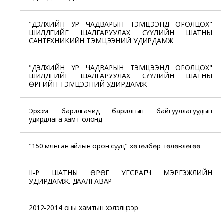
"ДЭЛХИЙН УР ЧАДВАРЫН ТЭМЦЭЭНД ОРОЛЦОХ"
ШИЛДГИЙГ ШАЛГАРУУЛАХ СҮҮЛИЙН ШАТНЫ
САНТЕХНИКИЙН ТЭМЦЭЭНИЙ УДИРДАМЖ
"ДЭЛХИЙН УР ЧАДВАРЫН ТЭМЦЭЭНД ОРОЛЦОХ"
ШИЛДГИЙГ ШАЛГАРУУЛАХ СҮҮЛИЙН ШАТНЫ
ӨРГИЙН ТЭМЦЭЭНИЙ УДИРДАМЖ
Эрхэм барилгачид барилгын байгууллагуудын
удирдлага хамт олонд
"150 мянган айлын орон сууц" хөтөлбөр төлөвлөгөө
II-Р ШАТНЫ ӨРӨГ УГСРАГЧ МЭРГЭЖЛИЙН
УДИРДАМЖ, ДААЛГАВАР
2012-2014 оны хамтын хэлэлцээр