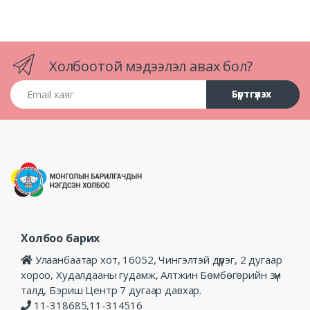
Холбоотой мэдээлэл авах бол?
Email хаяг
Бүртгүүлэх
Холбоо барих
Улаанбаатар хот, 16052, Чингэлтэй дүүрэг, 2 дугаар
хороо, Худалдааны гудамж, Алтжин Бөмбөгөрийн зүүн
талд, Бэриш Центр 7 дугаар давхар.
11-318685,11-314516