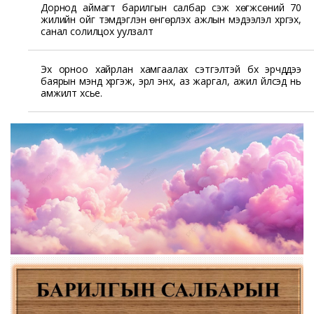
Дорнод аймагт барилгын салбар үүсэж хөгжсөний 70
жилийн ойг тэмдэглэн өнгөрүүлэх ажлын мэдээлэл хүргэх,
санал солилцох уулзалт
Эх орноо хайрлан хамгаалах сэтгэлтэй бүх эрчүүддээ
баярын мэнд хүргэж, эрүүл энх, аз жаргал, ажил үйлсэд нь
амжилт хүсье.