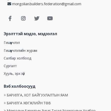
mongolian.builders.federation@gmail.com
Эрэлттэй мэдээ, мэдээлэл
Гишүүнчлэл
Гишүүнчлэлийн журам
Салбар холбоод
Сургалт
Хууль, эрх зүй
Вэб холбоосууд
> БАРИЛГА, ХОТ БАЙГУУЛАЛТЫН ЯАМ
> БАРИЛГА ХӨГЖЛИЙН ТӨВ
> Монголын Барилгын Зураг Төсөл Зохиогчдын Холбоо