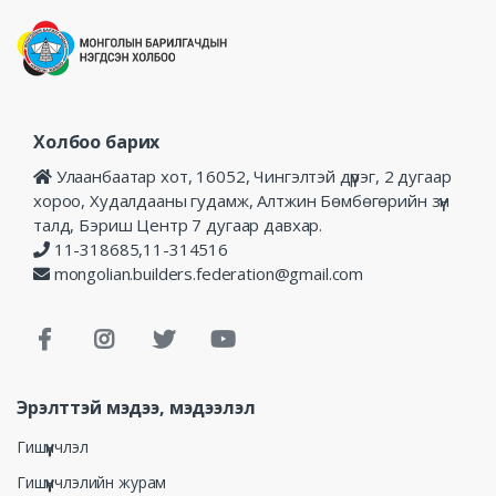
Холбоо барих
Улаанбаатар хот, 16052, Чингэлтэй дүүрэг, 2 дугаар
хороо, Худалдааны гудамж, Алтжин Бөмбөгөрийн зүүн
талд, Бэриш Центр 7 дугаар давхар.
11-318685,11-314516
mongolian.builders.federation@gmail.com
Эрэлттэй мэдээ, мэдээлэл
Гишүүнчлэл
Гишүүнчлэлийн журам