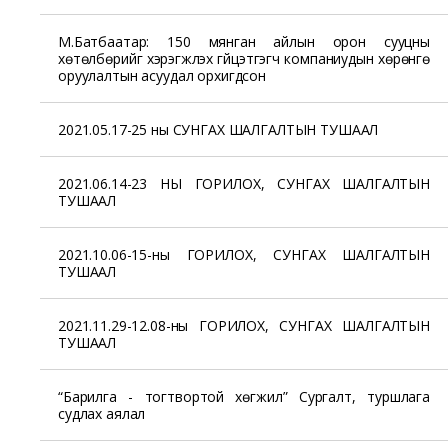
М.Батбаатар: 150 мянган айлын орон сууцны
хөтөлбөрийг хэрэгжүүлэх гүйцэтгэгч компаниудын хөрөнгө
оруулалтын асуудал орхигдсон
2021.05.17-25 ны СУНГАХ ШАЛГАЛТЫН ТУШААЛ
2021.06.14-23 НЫ ГОРИЛОХ, СУНГАХ ШАЛГАЛТЫН
ТУШААЛ
2021.10.06-15-ны ГОРИЛОХ, СУНГАХ ШАЛГАЛТЫН
ТУШААЛ
2021.11.29-12.08-ны ГОРИЛОХ, СУНГАХ ШАЛГАЛТЫН
ТУШААЛ
“Барилга - тогтвортой хөгжил” Сургалт, туршлага
судлах аялал