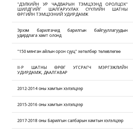
"ДЭЛХИЙН УР ЧАДВАРЫН ТЭМЦЭЭНД ОРОЛЦОХ"
ШИЛДГИЙГ ШАЛГАРУУЛАХ СҮҮЛИЙН ШАТНЫ
ӨРГИЙН ТЭМЦЭЭНИЙ УДИРДАМЖ
Эрхэм барилгачид барилгын байгууллагуудын
удирдлага хамт олонд
"150 мянган айлын орон сууц" хөтөлбөр төлөвлөгөө
II-Р ШАТНЫ ӨРӨГ УГСРАГЧ МЭРГЭЖЛИЙН
УДИРДАМЖ, ДААЛГАВАР
2012-2014 оны хамтын хэлэлцээр
2015-2016 оны хамтын хэлэлцээр
2017-2018 оны Барилгын салбарын хамтын хэлэлцээр