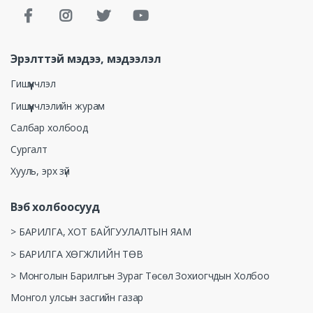
Эрэлттэй мэдээ, мэдээлэл
Гишүүнчлэл
Гишүүнчлэлийн журам
Салбар холбоод
Сургалт
Хууль, эрх зүй
Вэб холбоосууд
> БАРИЛГА, ХОТ БАЙГУУЛАЛТЫН ЯАМ
> БАРИЛГА ХӨГЖЛИЙН ТӨВ
> Монголын Барилгын Зураг Төсөл Зохиогчдын Холбоо
Монгол улсын засгийн газар