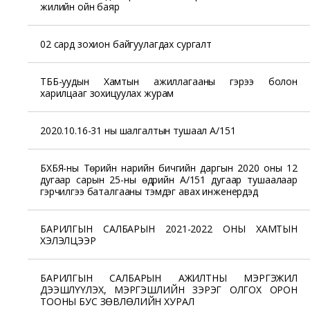
жилийн ойн баяр
02 сард зохион байгуулагдах сургалт
ТББ-уудын Хамтын ажиллагааны гэрээ болон
харилцааг зохицуулах журам
2020.10.16-31 ны шалгалтын тушаал А/151
БХБЯ-ны Төрийн нарийн бичгийн даргын 2020 оны 12
дугаар сарын 25-ны өдрийн А/151 дугаар тушаалаар
гэрчилгээ баталгааны тэмдэг авах инженерүүдэд
БАРИЛГЫН САЛБАРЫН 2021-2022 ОНЫ ХАМТЫН
ХЭЛЭЛЦЭЭР
БАРИЛГЫН САЛБАРЫН АЖИЛТНЫ МЭРГЭЖИЛ
ДЭЭШЛҮҮЛЭХ, МЭРГЭШЛИЙН ЗЭРЭГ ОЛГОХ ОРОН
ТООНЫ БУС ЗӨВЛӨЛИЙН ХУРАЛ