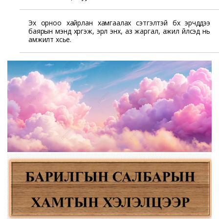
Эх орноо хайрлан хамгаалах сэтгэлтэй бүх эрчүүддээ
баярын мэнд хүргэж, эрүүл энх, аз жаргал, ажил үйлсэд нь
амжилт хүсье.