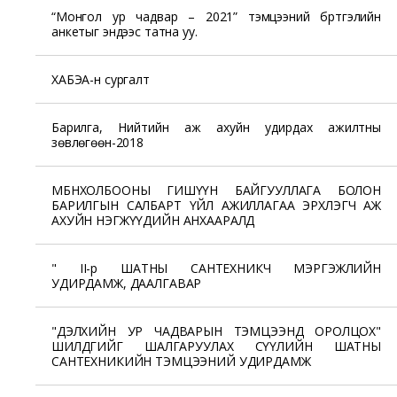
“Монгол ур чадвар – 2021” тэмцээний бүртгэлийн
анкетыг эндээс татна уу.
ХАБЭА-н сургалт
Барилга, Нийтийн аж ахуйн удирдах ажилтны
зөвлөгөөн-2018
МБНХОЛБООНЫ ГИШҮҮН БАЙГУУЛЛАГА БОЛОН
БАРИЛГЫН САЛБАРТ ҮЙЛ АЖИЛЛАГАА ЭРХЛЭГЧ АЖ
АХУЙН НЭГЖҮҮДИЙН АНХААРАЛД
" II-р ШАТНЫ САНТЕХНИКЧ МЭРГЭЖЛИЙН
УДИРДАМЖ, ДААЛГАВАР
"ДЭЛХИЙН УР ЧАДВАРЫН ТЭМЦЭЭНД ОРОЛЦОХ"
ШИЛДГИЙГ ШАЛГАРУУЛАХ СҮҮЛИЙН ШАТНЫ
САНТЕХНИКИЙН ТЭМЦЭЭНИЙ УДИРДАМЖ