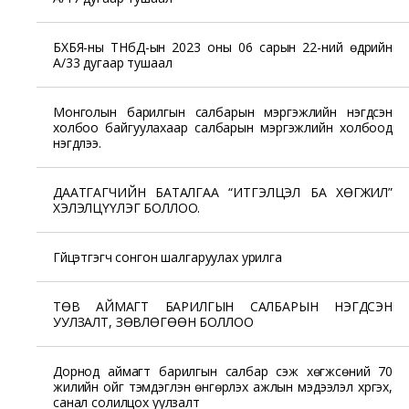
БХБЯ-ны ТНбД-ын 2023 оны 06 сарын 22-ний өдрийн
А/33 дугаар тушаал
Монголын барилгын салбарын мэргэжлийн нэгдсэн
холбоо байгуулахаар салбарын мэргэжлийн холбоод
нэгдлээ.
ДААТГАГЧИЙН БАТАЛГАА “ИТГЭЛЦЭЛ БА ХӨГЖИЛ”
ХЭЛЭЛЦҮҮЛЭГ БОЛЛОО.
Гүйцэтгэгч сонгон шалгаруулах урилга
ТӨВ АЙМАГТ БАРИЛГЫН САЛБАРЫН НЭГДСЭН
УУЛЗАЛТ, ЗӨВЛӨГӨӨН БОЛЛОО
Дорнод аймагт барилгын салбар үүсэж хөгжсөний 70
жилийн ойг тэмдэглэн өнгөрүүлэх ажлын мэдээлэл хүргэх,
санал солилцох уулзалт