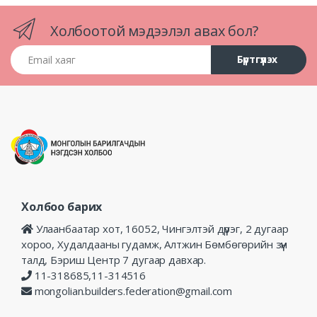
Холбоотой мэдээлэл авах бол?
Email хаяг
Бүртгүүлэх
Холбоо барих
Улаанбаатар хот, 16052, Чингэлтэй дүүрэг, 2 дугаар
хороо, Худалдааны гудамж, Алтжин Бөмбөгөрийн зүүн
талд, Бэриш Центр 7 дугаар давхар.
11-318685,11-314516
mongolian.builders.federation@gmail.com