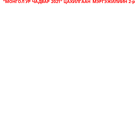
"МОНГОЛ УР ЧАДВАР 2021" ЦАХИЛГААН МЭРГЭЖИЛИЙН 2