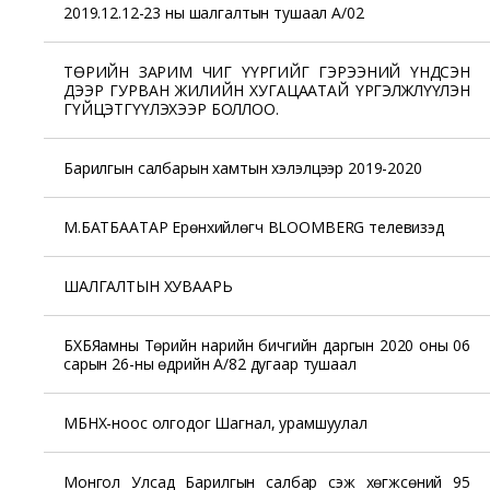
2019.12.12-23 ны шалгалтын тушаал А/02
ТӨРИЙН ЗАРИМ ЧИГ ҮҮРГИЙГ ГЭРЭЭНИЙ ҮНДСЭН
ДЭЭР ГУРВАН ЖИЛИЙН ХУГАЦААТАЙ ҮРГЭЛЖЛҮҮЛЭН
ГҮЙЦЭТГҮҮЛЭХЭЭР БОЛЛОО.
Барилгын салбарын хамтын хэлэлцээр 2019-2020
М.БАТБААТАР Ерөнхийлөгч BLOOMBERG телевизэд
ШАЛГАЛТЫН ХУВААРЬ
БХБЯамны Төрийн нарийн бичгийн даргын 2020 оны 06
сарын 26-ны өдрийн А/82 дугаар тушаал
МБНХ-ноос олгодог Шагнал, урамшуулал
Монгол Улсад Барилгын салбар үүсэж хөгжсөний 95