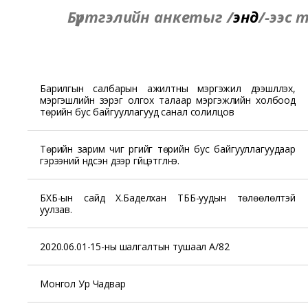
Бүртгэлийн анкетыг
/
энд
/-ээс 
Барилгын салбарын ажилтны мэргэжил дээшлүүлэх,
мэргэшлийн зэрэг олгох талаар мэргэжлийн холбоод
төрийн бус байгууллагууд санал солилцов
Төрийн зарим чиг үүргийг төрийн бус байгууллагуудаар
гэрээний үндсэн дээр гүйцэтгүүлнэ.
БХБ-ын сайд Х.Баделхан ТББ-уудын төлөөлөлтэй
уулзав.
2020.06.01-15-ны шалгалтын тушаал А/82
Монгол Ур Чадвар