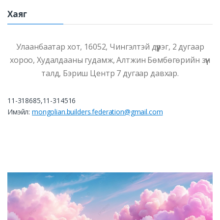
Хаяг
Улаанбаатар хот, 16052, Чингэлтэй дүүрэг, 2 дугаар
хороо, Худалдааны гудамж, Алтжин Бөмбөгөрийн зүүн
талд, Бэриш Центр 7 дугаар давхар.
11-318685,11-314516
Имэйл:
mongolian.builders.federation@gmail.com