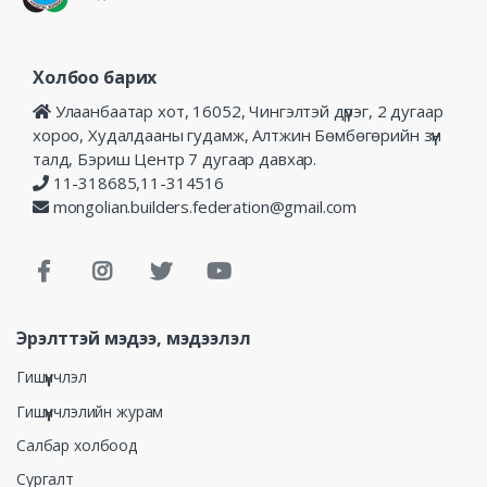
Холбоо барих
Улаанбаатар хот, 16052, Чингэлтэй дүүрэг, 2 дугаар
хороо, Худалдааны гудамж, Алтжин Бөмбөгөрийн зүүн
талд, Бэриш Центр 7 дугаар давхар.
11-318685,11-314516
mongolian.builders.federation@gmail.com
Эрэлттэй мэдээ, мэдээлэл
Гишүүнчлэл
Гишүүнчлэлийн журам
Салбар холбоод
Сургалт