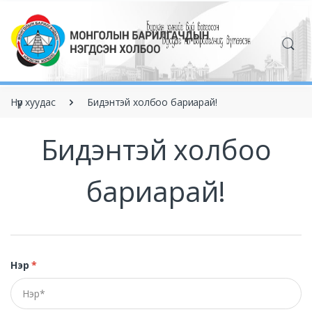
Нүүр хуудас
Бидэнтэй холбоо бариарай!
Бидэнтэй холбоо
бариарай!
Нэр
*