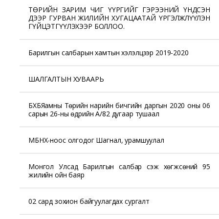
ТӨРИЙН ЗАРИМ ЧИГ ҮҮРГИЙГ ГЭРЭЭНИЙ ҮНДСЭН
ДЭЭР ГУРВАН ЖИЛИЙН ХУГАЦААТАЙ ҮРГЭЛЖЛҮҮЛЭН
ГҮЙЦЭТГҮҮЛЭХЭЭР БОЛЛОО.
Барилгын салбарын хамтын хэлэлцээр 2019-2020
ШАЛГАЛТЫН ХУВААРЬ
БХБЯамны Төрийн нарийн бичгийн даргын 2020 оны 06
сарын 26-ны өдрийн А/82 дугаар тушаал
МБНХ-ноос олгодог Шагнал, урамшуулал
Монгол Улсад Барилгын салбар үүсэж хөгжсөний 95
жилийн ойн баяр
02 сард зохион байгуулагдах сургалт