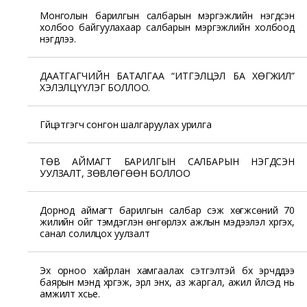
Монголын барилгын салбарын мэргэжлийн нэгдсэн
холбоо байгуулахаар салбарын мэргэжлийн холбоод
нэгдлээ.
ДААТГАГЧИЙН БАТАЛГАА “ИТГЭЛЦЭЛ БА ХӨГЖИЛ”
ХЭЛЭЛЦҮҮЛЭГ БОЛЛОО.
Гүйцэтгэгч сонгон шалгаруулах урилга
ТӨВ АЙМАГТ БАРИЛГЫН САЛБАРЫН НЭГДСЭН
УУЛЗАЛТ, ЗӨВЛӨГӨӨН БОЛЛОО
Дорнод аймагт барилгын салбар үүсэж хөгжсөний 70
жилийн ойг тэмдэглэн өнгөрүүлэх ажлын мэдээлэл хүргэх,
санал солилцох уулзалт
Эх орноо хайрлан хамгаалах сэтгэлтэй бүх эрчүүддээ
баярын мэнд хүргэж, эрүүл энх, аз жаргал, ажил үйлсэд нь
амжилт хүсье.