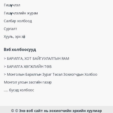
Гишүүнчлэл
Гишүүнчлэлийн журам
Салбар холбоод
Сургалт
Хууль, эрх зүй
Вэб холбоосууд
> БАРИЛГА, ХОТ БАЙГУУЛАЛТЫН ЯАМ
> БАРИЛГА ХӨГЖЛИЙН ТӨВ
> Монголын Барилгын Зураг Төсөл Зохиогчдын Холбоо
Монгол улсын засгийн газар
...... бусад холбоос
©
© Энэ вэб сайт нь зохиогчийн эрхийн хуулиар