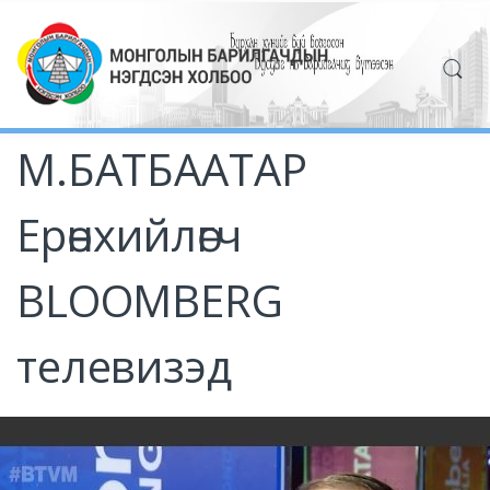
М.БАТБААТАР
Ерөнхийлөгч
BLOOMBERG
телевизэд