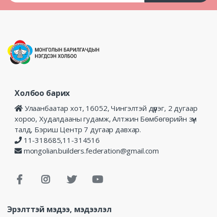
Холбоо барих
Улаанбаатар хот, 16052, Чингэлтэй дүүрэг, 2 дугаар
хороо, Худалдааны гудамж, Алтжин Бөмбөгөрийн зүүн
талд, Бэриш Центр 7 дугаар давхар.
11-318685,11-314516
mongolian.builders.federation@gmail.com
Эрэлттэй мэдээ, мэдээлэл