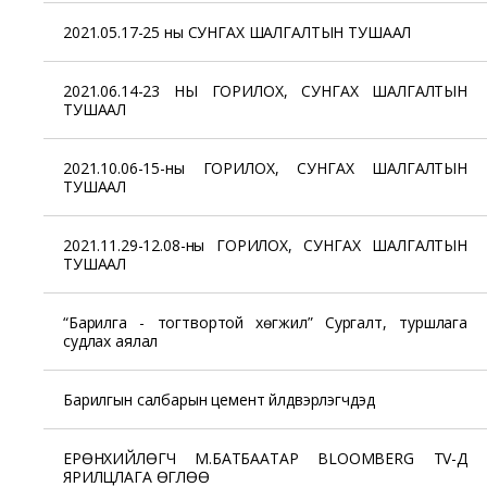
2021.05.17-25 ны СУНГАХ ШАЛГАЛТЫН ТУШААЛ
2021.06.14-23 НЫ ГОРИЛОХ, СУНГАХ ШАЛГАЛТЫН
ТУШААЛ
2021.10.06-15-ны ГОРИЛОХ, СУНГАХ ШАЛГАЛТЫН
ТУШААЛ
2021.11.29-12.08-ны ГОРИЛОХ, СУНГАХ ШАЛГАЛТЫН
ТУШААЛ
“Барилга - тогтвортой хөгжил” Сургалт, туршлага
судлах аялал
Барилгын салбарын цемент үйлдвэрлэгчдэд
ЕРӨНХИЙЛӨГЧ М.БАТБААТАР BLOOMBERG TV-Д
ЯРИЛЦЛАГА ӨГЛӨӨ