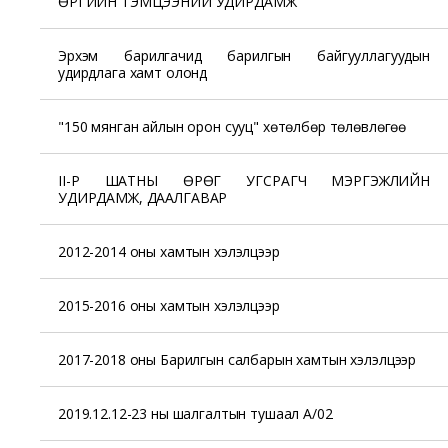
ӨРГИЙН ТЭМЦЭЭНИЙ УДИРДАМЖ
Эрхэм барилгачид барилгын байгууллагуудын
удирдлага хамт олонд
"150 мянган айлын орон сууц" хөтөлбөр төлөвлөгөө
II-Р ШАТНЫ ӨРӨГ УГСРАГЧ МЭРГЭЖЛИЙН
УДИРДАМЖ, ДААЛГАВАР
2012-2014 оны хамтын хэлэлцээр
2015-2016 оны хамтын хэлэлцээр
2017-2018 оны Барилгын салбарын хамтын хэлэлцээр
2019.12.12-23 ны шалгалтын тушаал А/02