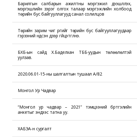
Барилгын салбарын ажилтны мэргэжил дээшлүүлэх,
мэргэшлийн зэрэг олгох талаар мэргэжлийн холбоод
төрийн бус байгууллагууд санал солилцов
Төрийн зарим чиг үүргийг төрийн бус байгууллагуудаар
гэрээний үндсэн дээр гүйцэтгүүлнэ.
БХБ-ын сайд Х.Баделхан ТББ-уудын төлөөлөлтэй
уулзав.
2020.06.01-15-ны шалгалтын тушаал А/82
Монгол Ур Чадвар
“Монгол ур чадвар – 2021” тэмцээний бүртгэлийн
анкетыг эндээс татна уу.
ХАБЭА-н сургалт