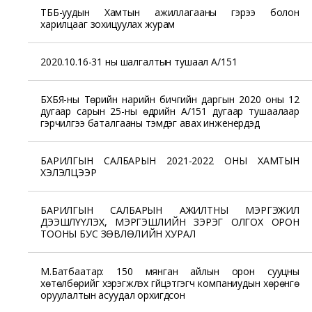
ТББ-уудын Хамтын ажиллагааны гэрээ болон
харилцааг зохицуулах журам
2020.10.16-31 ны шалгалтын тушаал А/151
БХБЯ-ны Төрийн нарийн бичгийн даргын 2020 оны 12
дугаар сарын 25-ны өдрийн А/151 дугаар тушаалаар
гэрчилгээ баталгааны тэмдэг авах инженерүүдэд
БАРИЛГЫН САЛБАРЫН 2021-2022 ОНЫ ХАМТЫН
ХЭЛЭЛЦЭЭР
БАРИЛГЫН САЛБАРЫН АЖИЛТНЫ МЭРГЭЖИЛ
ДЭЭШЛҮҮЛЭХ, МЭРГЭШЛИЙН ЗЭРЭГ ОЛГОХ ОРОН
ТООНЫ БУС ЗӨВЛӨЛИЙН ХУРАЛ
М.Батбаатар: 150 мянган айлын орон сууцны
хөтөлбөрийг хэрэгжүүлэх гүйцэтгэгч компаниудын хөрөнгө
оруулалтын асуудал орхигдсон