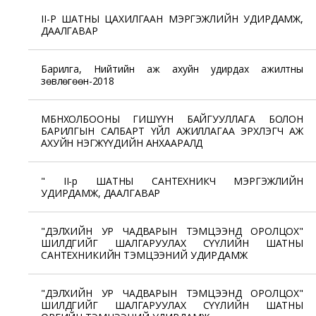
II-Р ШАТНЫ ЦАХИЛГААН МЭРГЭЖЛИЙН УДИРДАМЖ,
ДААЛГАВАР
Барилга, Нийтийн аж ахуйн удирдах ажилтны
зөвлөгөөн-2018
МБНХОЛБООНЫ ГИШҮҮН БАЙГУУЛЛАГА БОЛОН
БАРИЛГЫН САЛБАРТ ҮЙЛ АЖИЛЛАГАА ЭРХЛЭГЧ АЖ
АХУЙН НЭГЖҮҮДИЙН АНХААРАЛД
" II-р ШАТНЫ САНТЕХНИКЧ МЭРГЭЖЛИЙН
УДИРДАМЖ, ДААЛГАВАР
"ДЭЛХИЙН УР ЧАДВАРЫН ТЭМЦЭЭНД ОРОЛЦОХ"
ШИЛДГИЙГ ШАЛГАРУУЛАХ СҮҮЛИЙН ШАТНЫ
САНТЕХНИКИЙН ТЭМЦЭЭНИЙ УДИРДАМЖ
"ДЭЛХИЙН УР ЧАДВАРЫН ТЭМЦЭЭНД ОРОЛЦОХ"
ШИЛДГИЙГ ШАЛГАРУУЛАХ СҮҮЛИЙН ШАТНЫ