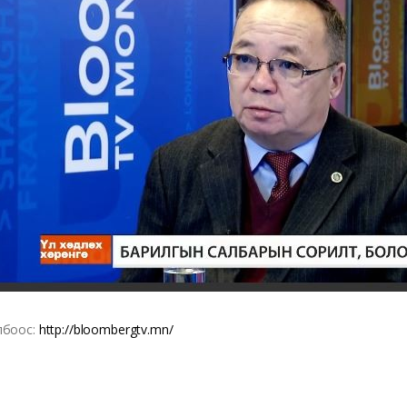
лбоос:
http://bloombergtv.mn/