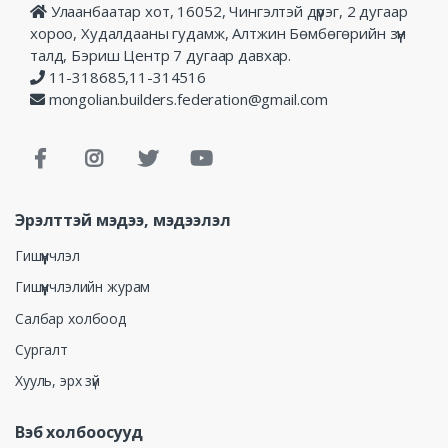
Улаанбаатар хот, 16052, Чингэлтэй дүүрэг, 2 дугаар
хороо, Худалдааны гудамж, Алтжин Бөмбөгөрийн зүүн
талд, Бэриш Центр 7 дугаар давхар.
11-318685,11-314516
mongolian.builders.federation@gmail.com
Эрэлттэй мэдээ, мэдээлэл
Гишүүнчлэл
Гишүүнчлэлийн журам
Салбар холбоод
Сургалт
Хууль, эрх зүй
Вэб холбоосууд