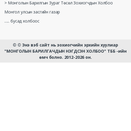
> Монголын Барилгын Зураг Төсөл Зохиогчдын Холбоо
Монгол улсын засгийн газар
...... бусад холбоос
©
© Энэ вэб сайт нь зохиогчийн эрхийн хуулиар
"МОНГОЛЫН БАРИЛГАЧДЫН НЭГДСЭН ХОЛБОО" ТББ -ийн
өмч болно. 2012-2026 он.