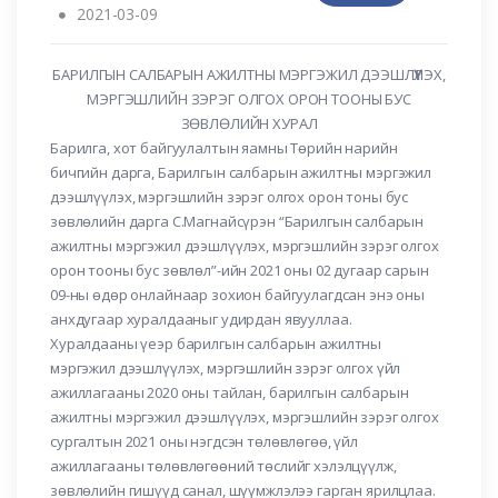
2021-03-09
БАРИЛГЫН САЛБАРЫН АЖИЛТНЫ МЭРГЭЖИЛ ДЭЭШЛҮҮЛЭХ,
МЭРГЭШЛИЙН ЗЭРЭГ ОЛГОХ ОРОН ТООНЫ БУС
ЗӨВЛӨЛИЙН ХУРАЛ
Барилга, хот байгуулалтын яамны Төрийн нарийн
бичгийн дарга, Барилгын салбарын ажилтны мэргэжил
дээшлүүлэх, мэргэшлийн зэрэг олгох орон тоны бус
зөвлөлийн дарга С.Магнайсүрэн “Барилгын салбарын
ажилтны мэргэжил дээшлүүлэх, мэргэшлийн зэрэг олгох
орон тооны бус зөвлөл”-ийн 2021 оны 02 дугаар сарын
09-ны өдөр онлайнаар зохион байгуулагдсан энэ оны
анхдугаар хуралдааныг удирдан явууллаа.
Хуралдааны үеэр барилгын салбарын ажилтны
мэргэжил дээшлүүлэх, мэргэшлийн зэрэг олгох үйл
ажиллагааны 2020 оны тайлан, барилгын салбарын
ажилтны мэргэжил дээшлүүлэх, мэргэшлийн зэрэг олгох
сургалтын 2021 оны нэгдсэн төлөвлөгөө, үйл
ажиллагааны төлөвлөгөөний төслийг хэлэлцүүлж,
зөвлөлийн гишүүд санал, шүүмжлэлээ гарган ярилцлаа.