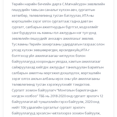
Төрийн нарийн бичгийн дарга С.Магнайсүрэн зөвлөлийн
гишүүдийн тавьсан саналыг хүлээн авч, сургалтын
хөтөлбөр, төлөвлөгөөнд тусган батлуулах, ИТА-ны
мэргэшлийн зэрэг олгох сургалтаас гадна давтан
сургалт, салбарын ажилтнуудын бүртгэл, мэдээллийг
санг бүрдүүлэх нь яамны гол ажлуудын нэг тул үүнд
зөвлөлийн гишүүдийг анхаарч ажиллахыг зөвлөв.
Тус яамны Төрийн захиргааны удирдлагын газраас олон
улсад хүлээн зөвшөөрөгдөх, өрсөлдөхүйц ИТА-г
бэлтгэхэд үйл ажиллагаагаа чиглүүлэх болон
байгууллагууд хоорондын уялдаа, хамтын ажиллагааг
сайжруулахад хийгдэх ажлуудыг танилцуулан Барилгын
салбарын ажилтны мэргэжил дээшлүүлэх, мэргэшлийн
зэрэг олгох ажлын албаны ирэх оны үйл ажиллагааны
төлөвлөгөөнд тусган хэрэгжүүлэхийг тэмдэглэв.
Сургалт зохион байгуулагч “Монголын барилгачдын
нэгдсэн холбоо” ТББ нь 2018-2020 онд сургалт эрхлэгч 12
байгууллагатай түншлэлийн гэрээ байгуулж, 2020 онд
нийт 106 удаагийн сургалтыг сургалт эрхлэгч
байгууллагууд эрхэлсэн чиглэлээрээ зохион байгуулж,