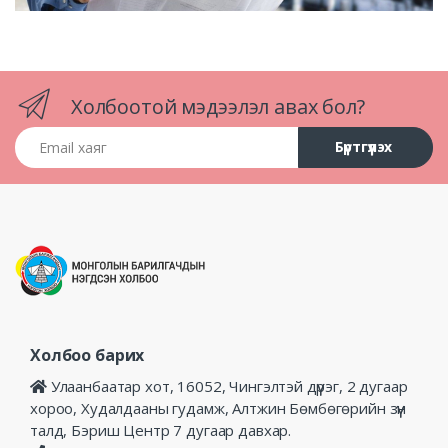
Холбоотой мэдээлэл авах бол?
Email хаяг
Бүртгүүлэх
Холбоо барих
Улаанбаатар хот, 16052, Чингэлтэй дүүрэг, 2 дугаар
хороо, Худалдааны гудамж, Алтжин Бөмбөгөрийн зүүн
талд, Бэриш Центр 7 дугаар давхар.