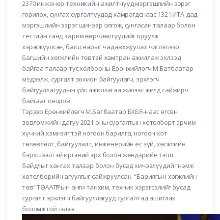
2370 инженер техникийн ажилтнууд мэргэшлийн зэрэг
горилох, сунгах сургалтуудад хамрагдснаас 1321 ИТА-дад
мэргэшлийн зэрэг шинээр олгож, сунгасан талаар болон
тестийн санд зарим өөрчлөлтүүдийг оруулж
хэрэгжүүлсэн, багш нарыг чадавхжуулах чиглэлээр
Багшийн хөгжлийн төвтэй хамтран ажиллаж эхлээд
байгаа талаар тус холбооны Ерөнхийлөгч М.Батбаатар
мэдээлж, сургалт зохион байгуулагч, эрхлэгч
байгууллагуудын үйл ажиллагаа жилээс жилд сайжирч
байгааг онцлов.
Тэрээр Ерөнхийлөгч М.Батбаатар БХБЯ-наас өгсөн
зөвлөмжийн дагуу 2021 оны сургалтын хөтөлбөрт эрчим
хүчний хэмнэлттэй ногоон барилга, ногоон хот
төлөвлөлт, байгуулалт, инженерийн ёс зүй, хөгжлийн
бэрхшээлтэй иргэний эрх болон жендэрийн тэгш
байдлыг хангах талаар болон бусад хичээлүүдийг нэмж
хөтөлбөрийн агуулгыг сайжруулсан. “Барилгын хөгжлийн
төв” ТӨААТҮГ-ын анги танхим, техник хэрэгсэлийг бусад
сургалт эрхлэгч байгууллагууд сургалтад ашиглах
боломжтой гэлээ.