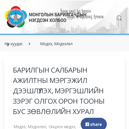
Нүүр хуудас
Мэдээ, Мэдээлэл
БАРИЛГЫН САЛБАРЫН
АЖИЛТНЫ МЭРГЭЖИЛ
ДЭЭШЛҮҮЛЭХ, МЭРГЭШЛИЙН
ЗЭРЭГ ОЛГОХ ОРОН ТООНЫ
БУС ЗӨВЛӨЛИЙН ХУРАЛ
share
Мэдээ, Мэдээлэл,
Онцлох мэдээ,