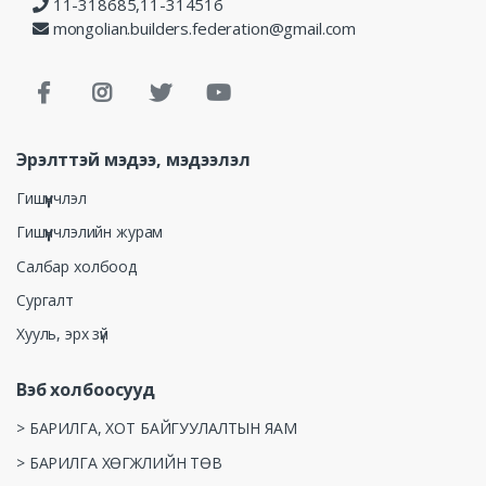
11-318685,11-314516
mongolian.builders.federation@gmail.com
Эрэлттэй мэдээ, мэдээлэл
Гишүүнчлэл
Гишүүнчлэлийн журам
Салбар холбоод
Сургалт
Хууль, эрх зүй
Вэб холбоосууд
> БАРИЛГА, ХОТ БАЙГУУЛАЛТЫН ЯАМ
> БАРИЛГА ХӨГЖЛИЙН ТӨВ