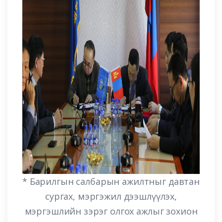
* Барилгын салбарын ажилтныг давтан
сургах, мэргэжил дээшлүүлэх,
мэргэшлийн зэрэг олгох ажлыг зохион