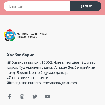
Email хаяг
Бүртгүүлэх
Холбоо барих
Улаанбаатар хот, 16052, Чингэлтэй дүүрэг, 2 дугаар
хороо, Худалдааны гудамж, Алтжин Бөмбөгөрийн зүүн
талд, Бэриш Центр 7 дугаар давхар.
11-318685,11-314516
mongolian.builders.federation@gmail.com