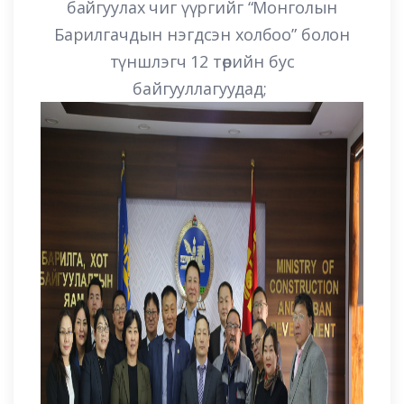
байгуулах чиг үүргийг “Монголын
Барилгачдын нэгдсэн холбоо” болон
түншлэгч 12 төрийн бус
байгууллагуудад;