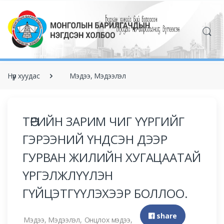
Нүүр хуудас
Мэдээ, Мэдээлэл
ТӨРИЙН ЗАРИМ ЧИГ ҮҮРГИЙГ
ГЭРЭЭНИЙ ҮНДСЭН ДЭЭР
ГУРВАН ЖИЛИЙН ХУГАЦААТАЙ
ҮРГЭЛЖЛҮҮЛЭН
ГҮЙЦЭТГҮҮЛЭХЭЭР БОЛЛОО.
share
Мэдээ, Мэдээлэл,
Онцлох мэдээ,