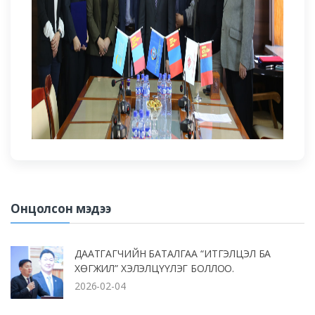
Онцолсон мэдээ
ДААТГАГЧИЙН БАТАЛГАА “ИТГЭЛЦЭЛ БА
ХӨГЖИЛ” ХЭЛЭЛЦҮҮЛЭГ БОЛЛОО.
2026-02-04