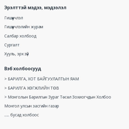
Эрэлттэй мэдээ, мэдээлэл
Гишүүнчлэл
Гишүүнчлэлийн журам
Салбар холбоод
Сургалт
Хууль, эрх зүй
Вэб холбоосууд
> БАРИЛГА, ХОТ БАЙГУУЛАЛТЫН ЯАМ
> БАРИЛГА ХӨГЖЛИЙН ТӨВ
> Монголын Барилгын Зураг Төсөл Зохиогчдын Холбоо
Монгол улсын засгийн газар
...... бусад холбоос