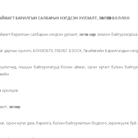
 АЙМАГТ БАРИЛГЫН САЛБАРЫН НЭГДСЭН УУЛЗАЛТ, ЗӨВЛӨГӨӨН БОЛЛОО
аймагт барилгын салбарын нэгдсэн уулзалт, зөвлөгөөн өнөөдөр зохион байгуулагдлаа.
аг даргын орлогч, БОНХОБТХ, ГХБХБГ, БЗОСК, Төв аймгийн Барилгачдын нэг
гүүлэгчид, гишүүн байгууллагууд болон аймаг, орон нутагт бүтээн байгу
жийн
өлөл оролцов.
лт, зөвлөгөөнөөр:
аг, орон нутаг дахь барилга, бүтээн байгуулалтын бодлого, хэрэгжүүлж буй а