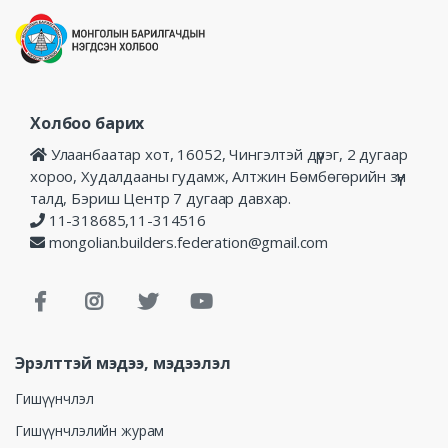
Холбоо барих
Улаанбаатар хот, 16052, Чингэлтэй дүүрэг, 2 дугаар
хороо, Худалдааны гудамж, Алтжин Бөмбөгөрийн зүүн
талд, Бэриш Центр 7 дугаар давхар.
11-318685,11-314516
mongolian.builders.federation@gmail.com
Эрэлттэй мэдээ, мэдээлэл
Гишүүнчлэл
Гишүүнчлэлийн журам