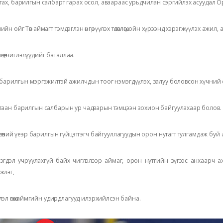
гах, барилгын салбарт гарах осол, аваараас урьдчилан сэргийлэх асуудал О
ийн ойг Төв аймагт тэмдэглэн өнгөрүүлэх төлөвлөгөө, ойн хүрээнд хэрэгжүүлэх ажи
влөгөө, чиглэлүүдийг баталлаа.
 барилгын мэргэжилтэй ажилчдын тоог нэмэгдүүлэх, залуу боловсон хүчний 
таан барилгын салбарын ур чадварын тэмцээн зохион байгуулахаар болов.
лөгөөний үеэр барилгын гүйцэтгэгч байгууллагуудын орон нутагт тулгамдаж буй 
эгдэл учруулахгүй байх чиглэлээр аймаг, орон нутгийн зүгээс анхаарч 
жлэг,
лэл өгөхөө аймгийн удирдлагууд илэрхийлсэн байна.