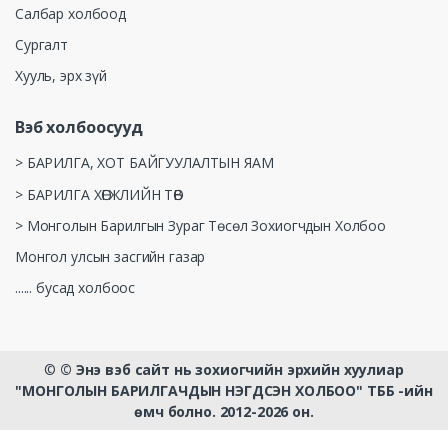
Салбар холбоод
Сургалт
Хууль, эрх зүй
Вэб холбоосууд
> БАРИЛГА, ХОТ БАЙГУУЛАЛТЫН ЯАМ
> БАРИЛГА ХӨГЖЛИЙН ТӨВ
> Монголын Барилгын Зураг Төсөл Зохиогчдын Холбоо
Монгол улсын засгийн газар
...... бусад холбоос
©
© Энэ вэб сайт нь зохиогчийн эрхийн хуулиар
"МОНГОЛЫН БАРИЛГАЧДЫН НЭГДСЭН ХОЛБОО" ТББ -ийн
өмч болно. 2012-2026 он.