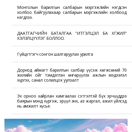
Монголын барилгын салбарын мэргэжлийн нэгдсэн
холбоо байгуулахаар салбарын мэргэжлийн холбоод
нэгдлээ.
ДААТГАГЧИЙН БАТАЛГАА “ИТГЭЛЦЭЛ БА ХӨГЖИЛ”
ХЭЛЭЛЦҮҮЛЭГ БОЛЛОО.
Гүйцэтгэгч сонгон шалгаруулах урилга
Дорнод аймагт барилгын салбар үүсэж хөгжсөний 70
жилийн ойг тэмдэглэн өнгөрүүлэх ажлын мэдээлэл
хүргэх, санал солилцох уулзалт
Эх орноо хайрлан хамгаалах сэтгэлтэй бүх эрчүүддээ
баярын мэнд хүргэж, эрүүл энх, аз жаргал, ажил үйлсэд
нь амжилт хүсье.