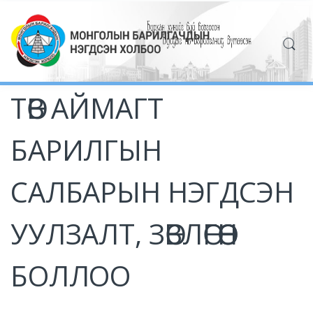
ТӨВ АЙМАГТ
БАРИЛГЫН
САЛБАРЫН НЭГДСЭН
УУЛЗАЛТ, ЗӨВЛӨГӨӨН
БОЛЛОО