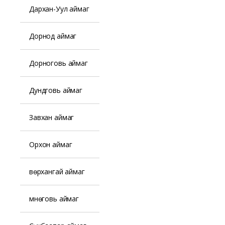
Дархан-Уул аймаг
Дорнод аймаг
Дорноговь аймаг
Дундговь аймаг
Завхан аймаг
Орхон аймаг
Өвөрхангай аймаг
Өмнөговь аймаг