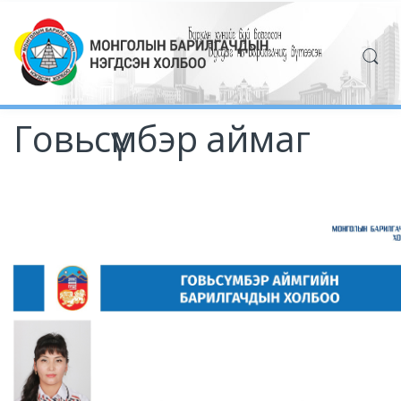
Говьсүмбэр аймаг