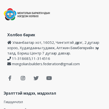
Холбоо барих
Улаанбаатар хот, 16052, Чингэлтэй дүүрэг, 2 дугаар
хороо, Худалдааны гудамж, Алтжин Бөмбөгөрийн зүүн
талд, Бэриш Центр 7 дугаар давхар.
11-318685,11-314516
mongolian.builders.federation@gmail.com
Эрэлттэй мэдээ, мэдээлэл
Гишүүнчлэл