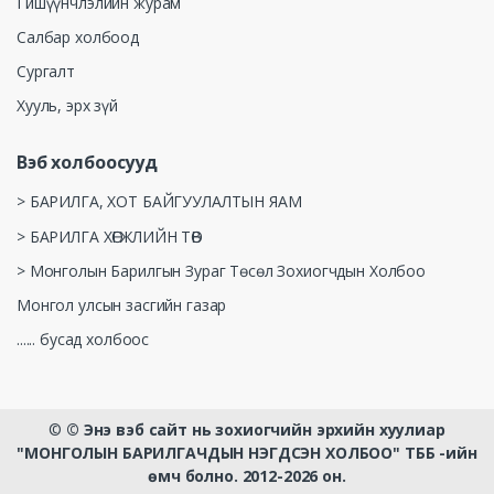
Гишүүнчлэлийн журам
Салбар холбоод
Сургалт
Хууль, эрх зүй
Вэб холбоосууд
> БАРИЛГА, ХОТ БАЙГУУЛАЛТЫН ЯАМ
> БАРИЛГА ХӨГЖЛИЙН ТӨВ
> Монголын Барилгын Зураг Төсөл Зохиогчдын Холбоо
Монгол улсын засгийн газар
...... бусад холбоос
©
© Энэ вэб сайт нь зохиогчийн эрхийн хуулиар
"МОНГОЛЫН БАРИЛГАЧДЫН НЭГДСЭН ХОЛБОО" ТББ -ийн
өмч болно. 2012-2026 он.