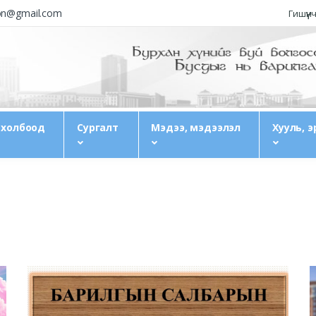
ion@gmail.com
Гишүүн
 холбоод
Сургалт
Мэдээ, мэдээлэл
Хууль, э