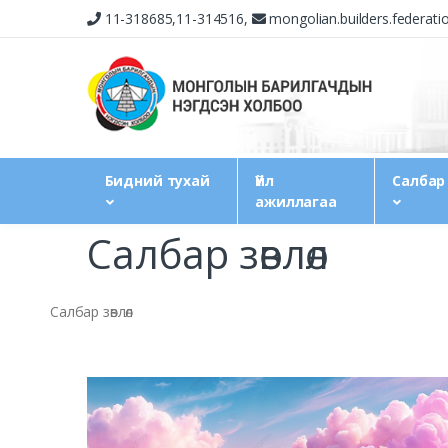
11-318685,11-314516,
mongolian.builders.federat
Бидний тухай
Үйл
Салбар
ажиллагаа
Салбар зөвлөл
Салбар зөвлөл