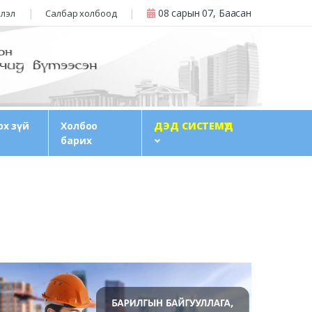
08 сарын 07, Баасан
члэл
Салбар холбоод
рх зүй
Холбоо
ДЭД СИСТЕМҮҮД
барих